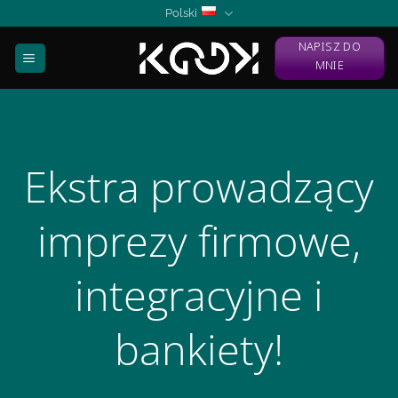
Skip
Polski
to
NAPISZ DO
content
MNIE
Ekstra prowadzący
imprezy firmowe,
integracyjne i
bankiety!