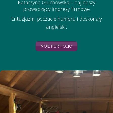
Katarzyna Głuchowska – najlepszy
prowadzący imprezy firmowe
Entuzjazm, poczucie humoru i doskonały
angielski.
MOJE PORTFOLIO