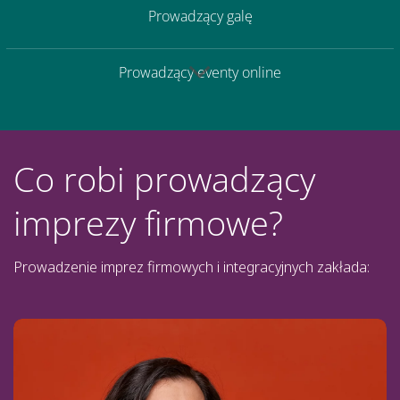
Prowadzący galę
Prowadzący eventy online
Co robi prowadzący
imprezy firmowe?
Prowadzenie imprez firmowych i integracyjnych zakłada: