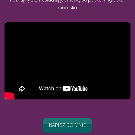
francusku..
NAPISZ DO MNIE