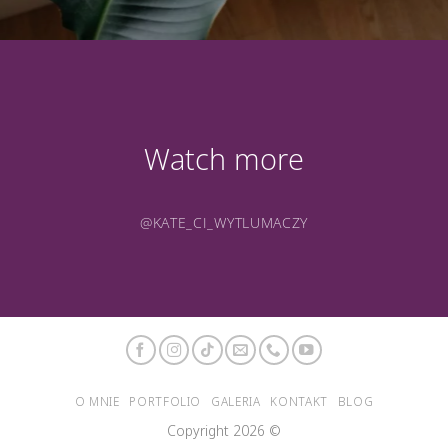
Watch more
@KATE_CI_WYTLUMACZY
O MNIE
PORTFOLIO
GALERIA
KONTAKT
BLOG
Copyright 2026 ©