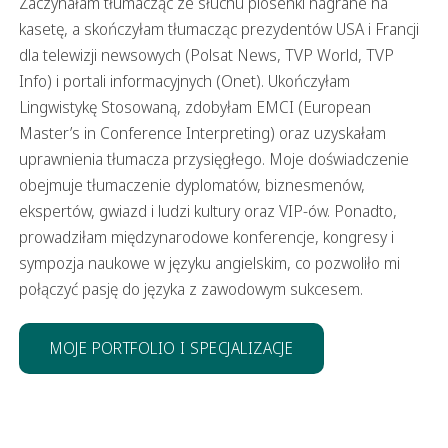
Zaczynałam tłumacząc ze słuchu piosenki nagrane na
kasetę, a skończyłam tłumacząc prezydentów USA i Francji
dla telewizji newsowych (Polsat News, TVP World, TVP
Info) i portali informacyjnych (Onet). Ukończyłam
Lingwistykę Stosowaną, zdobyłam EMCI (European
Master’s in Conference Interpreting) oraz uzyskałam
uprawnienia tłumacza przysięgłego. Moje doświadczenie
obejmuje tłumaczenie dyplomatów, biznesmenów,
ekspertów, gwiazd i ludzi kultury oraz VIP-ów. Ponadto,
prowadziłam międzynarodowe konferencje, kongresy i
sympozja naukowe w języku angielskim, co pozwoliło mi
połączyć pasję do języka z zawodowym sukcesem.
MOJE PORTFOLIO I SPECJALIZACJE