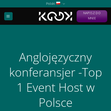
Skip
Polski
to
NAPISZ DO
content
MNIE
Anglojęzyczny
konferansjer -Top
1 Event Host w
Polsce