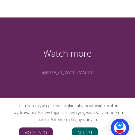
Watch more
@KATE_CI_WYTLUMACZY
Ta strona używa plików cookie, aby poprawić komfort
użytkowania. Korzystając z tej witryny, wyrażasz zgodę na
naszą Politykę ochrony danych.
O MNIE
PORTFOLIO
GALERIA
KONTAKT
BLOG
MORE INFO
ACCEPT
Copyright 2026 ©