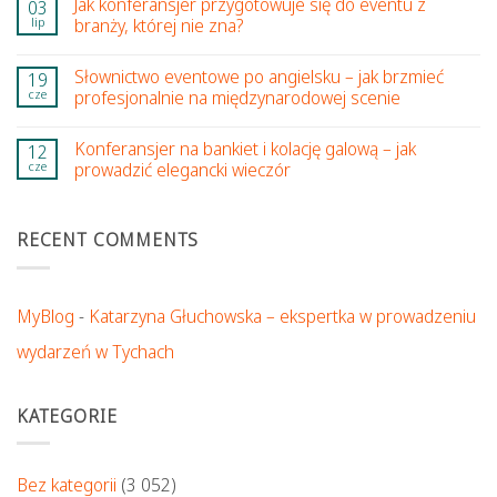
Jak konferansjer przygotowuje się do eventu z
03
lip
branży, której nie zna?
Słownictwo eventowe po angielsku – jak brzmieć
19
cze
profesjonalnie na międzynarodowej scenie
Konferansjer na bankiet i kolację galową – jak
12
cze
prowadzić elegancki wieczór
RECENT COMMENTS
MyBlog
-
Katarzyna Głuchowska – ekspertka w prowadzeniu
wydarzeń w Tychach
KATEGORIE
Bez kategorii
(3 052)