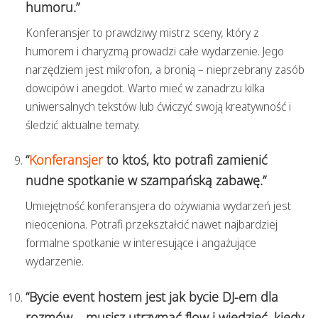
humoru.”
Konferansjer to prawdziwy mistrz sceny, który z
humorem i charyzmą prowadzi całe wydarzenie. Jego
narzędziem jest mikrofon, a bronią – nieprzebrany zasób
dowcipów i anegdot. Warto mieć w zanadrzu kilka
uniwersalnych tekstów lub ćwiczyć swoją kreatywność i
śledzić aktualne tematy.
“
Konferansjer
to ktoś, kto potrafi zamienić
nudne spotkanie w szampańską zabawę.”
Umiejętność konferansjera do ożywiania wydarzeń jest
nieoceniona. Potrafi przekształcić nawet najbardziej
formalne spotkanie w interesujące i angażujące
wydarzenie.
“Bycie event hostem jest jak bycie DJ-em dla
rozmów – musisz utrzymać flow i wiedzieć, kiedy