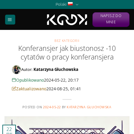
Skip
Polski
to
NAPISZ DO
content
MNIE
BEZ KATEGORII
Konferansjer jak biustonosz -10
cytatów o pracy konferansjera
Autor:
Katarzyna Głuchowska
Opublikowano
2024-05-22, 20:17
Zaktualizowano
2024-08-25, 01:41
POSTED ON
2024-05-22
BY
KATARZYNA GŁUCHOWSKA
22
maj