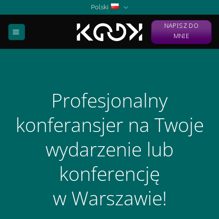
Skip
Polski
to
NAPISZ DO
content
MNIE
Profesjonalny
konferansjer na Twoje
wydarzenie lub
konferencję
w Warszawie!