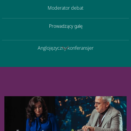
Moderator debat
Prowadzący galę
Anglojęzyczny konferansjer