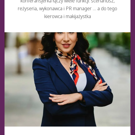
konferansjerka łączy wiele funkcji: scenariusz,
reżyseria, wykonawca i PR manager … a do tego
kierowca i makijażystka