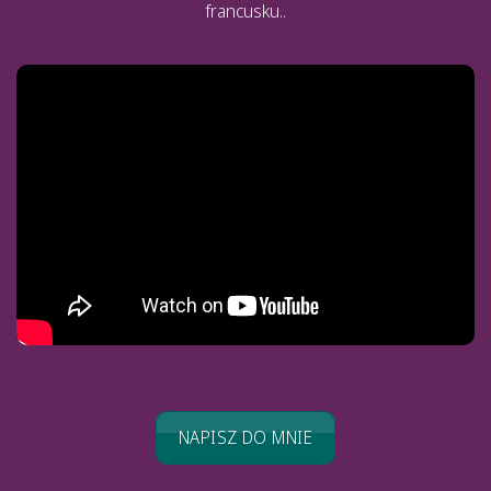
francusku..
NAPISZ DO MNIE