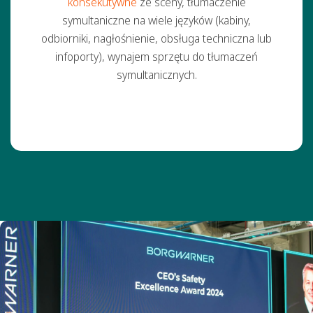
konsekutywne
ze sceny, tłumaczenie
symultaniczne na wiele języków (kabiny,
odbiorniki, nagłośnienie, obsługa techniczna lub
infoporty), wynajem sprzętu do tłumaczeń
symultanicznych.