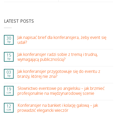
LATEST POSTS
Jak napisać brief dla konferansjera, żeby event się
30
lip
udał?
Jak konferansjer radzi sobie z tremą i trudną,
15
lip
wymagającą publicznością?
Jak konferansjer przygotowuje się do eventu z
03
lip
branży, której nie zna?
Słownictwo eventowe po angielsku – jak brzmieć
19
cze
profesjonalnie na międzynarodowej scenie
Konferansjer na bankiet i kolację galową – jak
12
cze
prowadzić elegancki wieczór