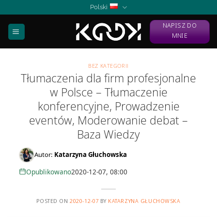
Skip
Polski
to
NAPISZ DO
content
MNIE
BEZ KATEGORII
Tłumaczenia dla firm profesjonalne
w Polsce – Tłumaczenie
konferencyjne, Prowadzenie
eventów, Moderowanie debat –
Baza Wiedzy
Autor:
Katarzyna Głuchowska
Opublikowano
2020-12-07, 08:00
POSTED ON
2020-12-07
BY
KATARZYNA GŁUCHOWSKA