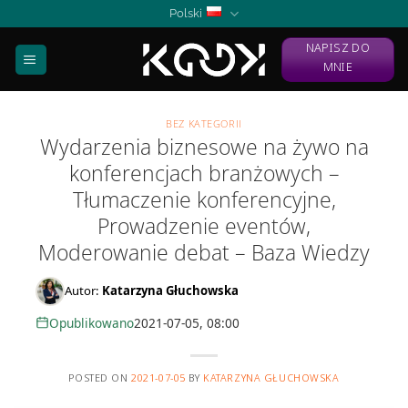
Skip
Polski
to
NAPISZ DO
content
MNIE
BEZ KATEGORII
Wydarzenia biznesowe na żywo na
konferencjach branżowych –
Tłumaczenie konferencyjne,
Prowadzenie eventów,
Moderowanie debat – Baza Wiedzy
Autor:
Katarzyna Głuchowska
Opublikowano
2021-07-05, 08:00
POSTED ON
2021-07-05
BY
KATARZYNA GŁUCHOWSKA