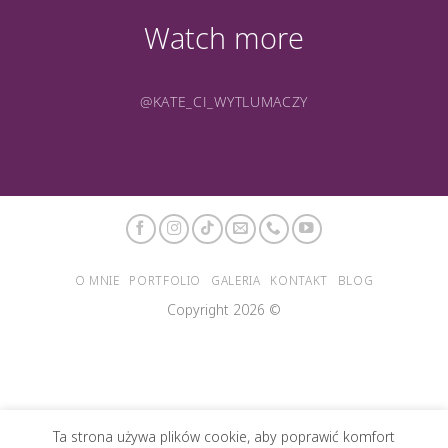
Watch more
@KATE_CI_WYTLUMACZY
O MNIE
PORTFOLIO
GALERIA
KONTAKT
BLOG
Copyright 2026 ©
Ta strona używa plików cookie, aby poprawić komfort