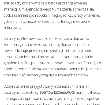
sytuacjach, które wymagają bardziej zaangażowanej
interakcji. Umiejętność takiego tłumaczenia sprawdza się
podczas mniejszych spotkań, negocjacji czy pracy w terenie,
gdzie tłumacz może również pełnić funkcję mediatorki
kulturowej.
Katarzyna Głuchowska, jako doświadczona tłumaczka
konferencyjna, nie tylko zajmuje się tłumaczeniem, ale
również
kieruje przebiegiem dyskusji
i interwencji podczas
debat. Jej umiejętności pozwalają na płynne zarządzanie
językiem i treścią podczas międzynarodowych konferencji, co
z kolei przekłada się na wyższy standard komunikacji i ogólną
zrozumiałość merytoryczną dyskutowanych tematów.
Dzięki starannie przygotowanym tłumaczom takim jak
Katarzyna, uczestnicy
eventów biznesowych
mają możliwość
pełnego zaangażowania w zawartość merytoryczną spotkań
bez obawy o bariery językowe. To klucz do sukcesu każdego