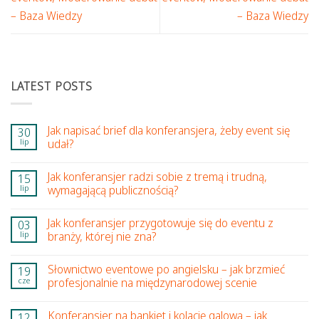
– Baza Wiedzy
– Baza Wiedzy
LATEST POSTS
Jak napisać brief dla konferansjera, żeby event się
30
lip
udał?
Jak konferansjer radzi sobie z tremą i trudną,
15
lip
wymagającą publicznością?
Jak konferansjer przygotowuje się do eventu z
03
lip
branży, której nie zna?
Słownictwo eventowe po angielsku – jak brzmieć
19
cze
profesjonalnie na międzynarodowej scenie
Konferansjer na bankiet i kolację galową – jak
12