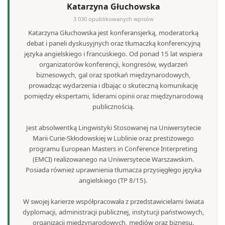
Katarzyna Głuchowska
3 030 opublikowanych wpisów
Katarzyna Głuchowska jest konferansjerką, moderatorką
debat i paneli dyskusyjnych oraz tłumaczką konferencyjną
języka angielskiego i francuskiego. Od ponad 15 lat wspiera
organizatorów konferencji, kongresów, wydarzeń
biznesowych, gal oraz spotkań międzynarodowych,
prowadząc wydarzenia i dbając o skuteczną komunikację
pomiędzy ekspertami, liderami opinii oraz międzynarodową
publicznością.
Jest absolwentką Lingwistyki Stosowanej na Uniwersytecie
Marii Curie-Skłodowskiej w Lublinie oraz prestiżowego
programu European Masters in Conference Interpreting
(EMCI) realizowanego na Uniwersytecie Warszawskim.
Posiada również uprawnienia tłumacza przysięgłego języka
angielskiego (TP 8/15).
W swojej karierze współpracowała z przedstawicielami świata
dyplomacji, administracji publicznej, instytucji państwowych,
organizacji międzynarodowych, mediów oraz biznesu.