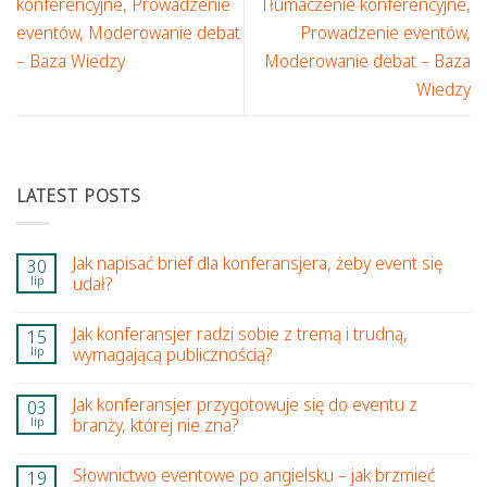
konferencyjne, Prowadzenie
Tłumaczenie konferencyjne,
eventów, Moderowanie debat
Prowadzenie eventów,
– Baza Wiedzy
Moderowanie debat – Baza
Wiedzy
LATEST POSTS
Jak napisać brief dla konferansjera, żeby event się
30
lip
udał?
Jak konferansjer radzi sobie z tremą i trudną,
15
lip
wymagającą publicznością?
Jak konferansjer przygotowuje się do eventu z
03
lip
branży, której nie zna?
Słownictwo eventowe po angielsku – jak brzmieć
19