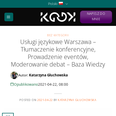
Skip
Polski
to
NAPISZ DO
content
MNIE
BEZ KATEGORII
Usługi językowe Warszawa –
Tłumaczenie konferencyjne,
Prowadzenie eventów,
Moderowanie debat – Baza Wiedzy
Autor:
Katarzyna Głuchowska
Opublikowano
2021-04-22, 08:00
POSTED ON
2021-04-22
BY
KATARZYNA GŁUCHOWSKA