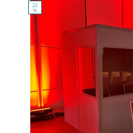
22
lip