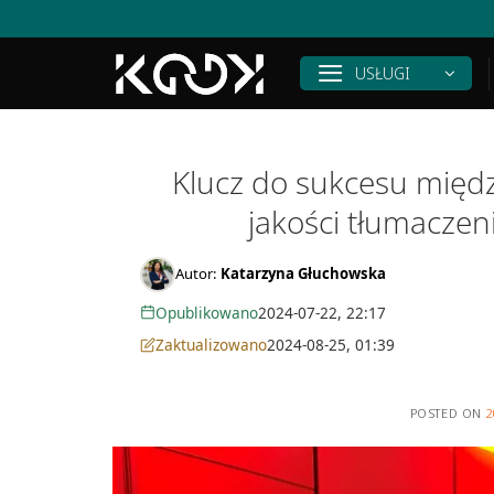
Skip
to
content
USŁUGI
Klucz do sukcesu międ
jakości tłumacze
Autor:
Katarzyna Głuchowska
Opublikowano
2024-07-22, 22:17
Zaktualizowano
2024-08-25, 01:39
POSTED ON
2