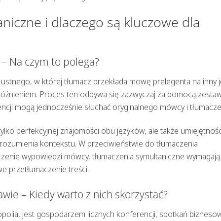
niczne i dlaczego są kluczowe dla
 – Na czym to polega?
ustnego, w której tłumacz przekłada mowę prelegenta na inny 
opóźnieniem. Proces ten odbywa się zazwyczaj za pomocą zest
ncji mogą jednocześnie słuchać oryginalnego mówcy i tłumacze
lko perfekcyjnej znajomości obu języków, ale także umiejętnośc
zrozumienia kontekstu. W przeciwieństwie do tłumaczenia
zenie wypowiedzi mówcy, tłumaczenia symultaniczne wymagają
e przetłumaczenie treści.
ie – Kiedy warto z nich skorzystać?
opolia, jest gospodarzem licznych konferencji, spotkań bizneso