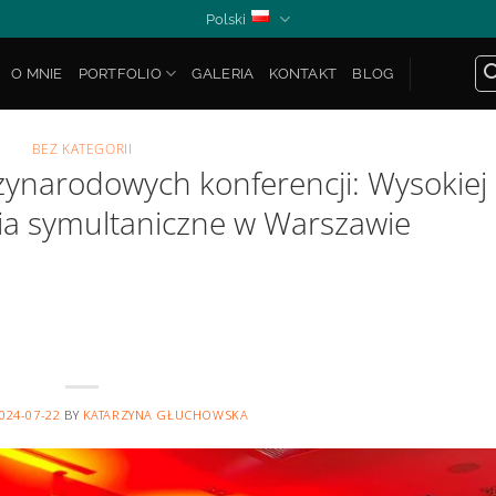
Polski
O MNIE
PORTFOLIO
GALERIA
KONTAKT
BLOG
BEZ KATEGORII
zynarodowych konferencji: Wysokiej
nia symultaniczne w Warszawie
024-07-22
BY
KATARZYNA GŁUCHOWSKA