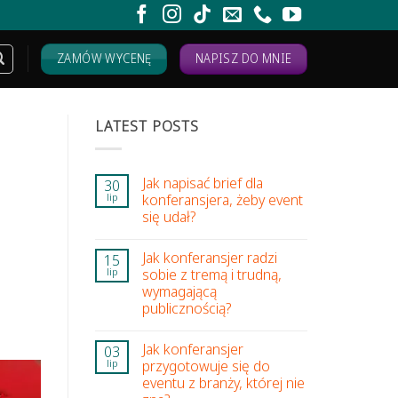
ZAMÓW WYCENĘ
NAPISZ DO MNIE
LATEST POSTS
Jak napisać brief dla
30
konferansjera, żeby event
lip
się udał?
Jak konferansjer radzi
15
sobie z tremą i trudną,
lip
wymagającą
publicznością?
Jak konferansjer
03
przygotowuje się do
lip
eventu z branży, której nie