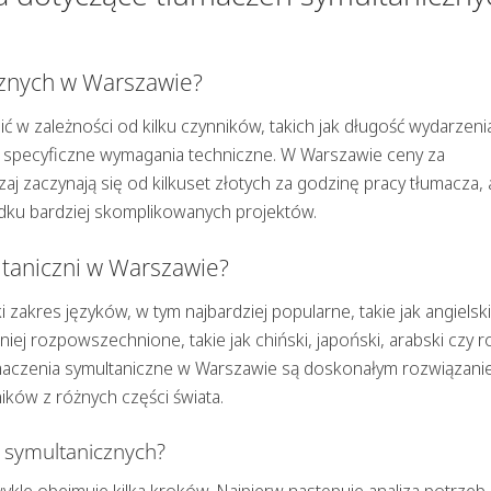
cznych w Warszawie?
 w zależności od kilku czynników, takich jak długość wydarzeni
az specyficzne wymagania techniczne. W Warszawie ceny za
j zaczynają się od kilkuset złotych za godzinę pracy tłumacza, 
adku bardziej skomplikowanych projektów.
ltaniczni w Warszawie?
zakres języków, w tym najbardziej popularne, takie jak angielski
mniej rozpowszechnione, takie jak chiński, japoński, arabski czy ro
maczenia symultaniczne w Warszawie są doskonałym rozwiązani
ków z różnych części świata.
ń symultanicznych?
kle obejmuje kilka kroków. Najpierw następuje analiza potrzeb 