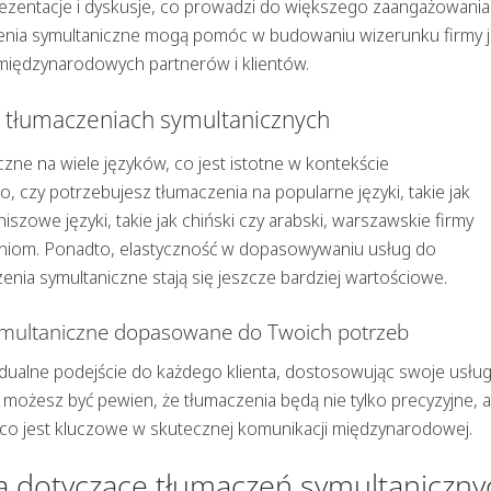
ezentacje i dyskusje, co prowadzi do większego zaangażowania 
enia symultaniczne mogą pomóc w budowaniu wizerunku firmy 
 międzynarodowych partnerów i klientów.
w tłumaczeniach symultanicznych
ne na wiele języków, co jest istotne w kontekście
 czy potrzebujesz tłumaczenia na popularne języki, takie jak
 niszowe języki, takie jak chiński czy arabski, warszawskie firmy
niom. Ponadto, elastyczność w dopasowywaniu usług do
enia symultaniczne stają się jeszcze bardziej wartościowe.
ymultaniczne dopasowane do Twoich potrzeb
dualne podejście do każdego klienta, dostosowując swoje usług
możesz być pewien, że tłumaczenia będą nie tylko precyzyjne, a
 co jest kluczowe w skutecznej komunikacji międzynarodowej.
a dotyczące tłumaczeń symultaniczny