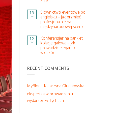
zna?
Słownictwo eventowe po
19
angielsku – jak brzmieć
cze
profesjonalnie na
międzynarodowej scenie
Konferansjer na bankiet i
12
kolację galową – jak
cze
prowadzić elegancki
wieczór
RECENT COMMENTS
MyBlog
-
Katarzyna Głuchowska –
ekspertka w prowadzeniu
wydarzeń w Tychach