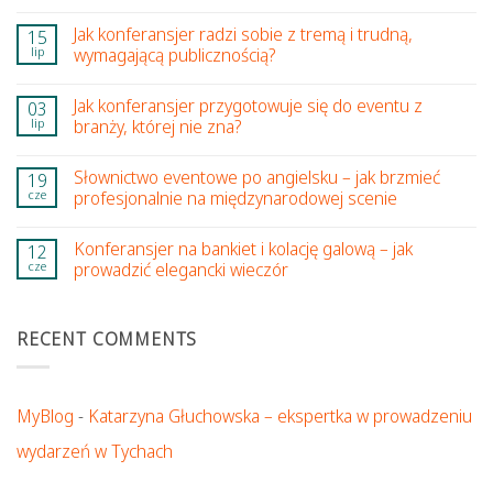
Jak konferansjer radzi sobie z tremą i trudną,
15
lip
wymagającą publicznością?
Jak konferansjer przygotowuje się do eventu z
03
lip
branży, której nie zna?
Słownictwo eventowe po angielsku – jak brzmieć
19
cze
profesjonalnie na międzynarodowej scenie
Konferansjer na bankiet i kolację galową – jak
12
cze
prowadzić elegancki wieczór
RECENT COMMENTS
MyBlog
-
Katarzyna Głuchowska – ekspertka w prowadzeniu
wydarzeń w Tychach