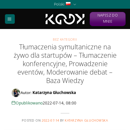
Skip
Polski
to
NAPISZ DO
content
MNIE
BEZ KATEGORII
Tłumaczenia symultaniczne na
żywo dla startupów – Tłumaczenie
konferencyjne, Prowadzenie
eventów, Moderowanie debat –
Baza Wiedzy
Autor:
Katarzyna Głuchowska
Opublikowano
2022-07-14, 08:00
POSTED ON
2022-07-14
BY
KATARZYNA GŁUCHOWSKA