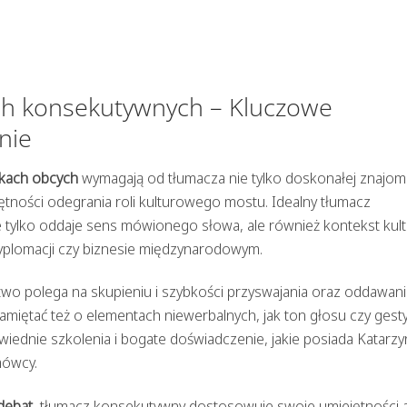
ch konsekutywnych – Kluczowe
nie
ykach obcych
wymagają od tłumacza nie tylko doskonałej znajom
ętności odegrania roli kulturowego mostu. Idealny tłumacz
e tylko oddaje sens mówionego słowa, ale również kontekst kul
 dyplomacji czy biznesie międzynarodowym.
two polega na skupieniu i szybkości przyswajania oraz oddawani
miętać też o elementach niewerbalnych, jak ton głosu czy gesty
ednie szkolenia i bogate doświadczenie, jakie posiada Katarzy
mówcy.
debat
, tłumacz konsekutywny dostosowuje swoje umiejętności 