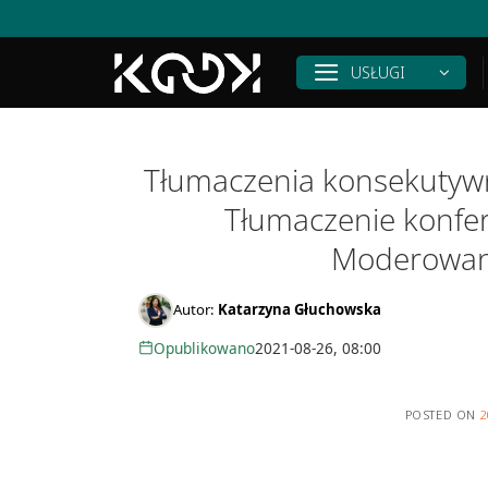
Skip
to
content
USŁUGI
Tłumaczenia konsekutywn
Tłumaczenie konfer
Moderowani
Autor:
Katarzyna Głuchowska
Opublikowano
2021-08-26, 08:00
POSTED ON
2