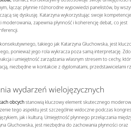
ym, łącząc płynnie różnorodne wypowiedzi panelistów, by wszy
toczącą się dyskusję. Katarzyna wykorzystując swoje kompetencj
 moderowania, zapewnia płynność i koherencję debat, co jest
ferencji.
onsekutywnego, takiego jak Katarzyna Głuchowska, jest klucz
go, ponieważ jego rola wykracza poza samą interpretację. Zdo
eakcja i umiejętność zarządzania własnym stresem to cechy, któ
cją, niezbędne w kontakcie z dyplomatami, przedstawicielami r
nia wydarzeń wielojęzycznych
kach obcych
stanowią kluczowy element skutecznego moderowa
enie tego aspektu jest szczególnie widoczne podczas kongre
językiem, jak i kulturą. Umiejętność płynnego przełączania międz
rzyna Głuchowska, jest niezbędna do zachowania płynności oraz