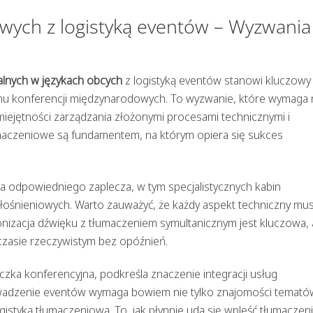
owych z logistyką eventów – Wyzwania 
lnych w językach obcych
z logistyką eventów stanowi kluczowy
zmu konferencji międzynarodowych. To wyzwanie, które wymaga 
miejętności zarządzania złożonymi procesami technicznymi i
maczeniowe są fundamentem, na którym opiera się sukces
 odpowiedniego zaplecza, w tym specjalistycznych kabin
śnieniowych. Warto zauważyć, że każdy aspekt techniczny mus
nizacja dźwięku z tłumaczeniem symultanicznym jest kluczowa, 
 czasie rzeczywistym bez opóźnień.
ka konferencyjna, podkreśla znaczenie integracji usług
owadzenie eventów wymaga bowiem nie tylko znajomości temató
istyką tłumaczeniową. To, jak płynnie uda się wpleść tłumaczen