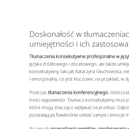
Doskonałość w tłumaczenia
umiejętności i ich zastosowa
Tłumaczenia konsekutywne profesjonalne w jęz
języka źródłowego i docelowego, ale także umiej
konsekutywny, taki jak Katarzyna Głuchowska, ni
i emocjonalny, co jest kluczowe, na przykład, w
Podczas
tłumaczenia konferencyjnego
, mistrzos
treści wypowiedzi. Tłumacz konsekutywny musi pa
które mogą znacząco wpływać na przekaz. Odpowi
pozwalają jej flawlesśnie oddać zamysł i emocje 
W ramach
prowadzenia eventów
i
moderowania 