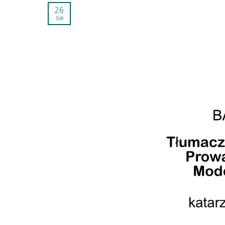
26
sie