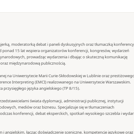
jerką, moderatorką debat i paneli dyskusyjnych oraz tłumaczką konferency
 Od ponad 15 lat wspiera organizatorów konferencji, kongresów, wydarzeń
zynarodowych, prowadząc wydarzenia i dbając o skuteczną komunikację
i oraz międzynarodową publicznością.
nej na Uniwersytecie Marii Curie-Skłodowskiej w Lublinie oraz prestiżoweg
rence Interpreting (EMCI) realizowanego na Uniwersytecie Warszawskim.
 przysięgłego języka angielskiego (TP 8/15).
zedstawicielami świata dyplomacji, administracji publicznej, instytucji
dowych, mediów oraz biznesu. Specjalizuje się w tłumaczeniach
dczas konferencji, debat eksperckich, spotkań wysokiego szczebla i wyda
m i angielskim, łącząc doświadczenie sceniczne, kompetencje językowe oraz