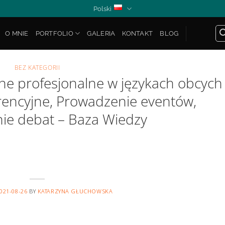
Polski
O MNIE
PORTFOLIO
GALERIA
KONTAKT
BLOG
BEZ KATEGORII
e profesjonalne w językach obcych
encyjne, Prowadzenie eventów,
e debat – Baza Wiedzy
021-08-26
BY
KATARZYNA GŁUCHOWSKA