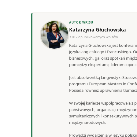
AUTOR WPISU
Katarzyna Głuchowska
3 012 opublikowanych wpisów
Katarzyna Głuchowska jest konferans
języka angielskiego i francuskiego.
biznesowych, gal oraz spotkań międ
pomiędzy ekspertami, liderami opini
Jest absolwentką Lingwistyki Stosowa
programu European Masters in Confe
Posiada również uprawnienia tłumacza
W swojej karierze współpracowała z pr
państwowych, organizacji międzynaro
symultanicznych i konsekutywnych po
międzynarodowych.
Prowadzi wydarzenia w języku polski