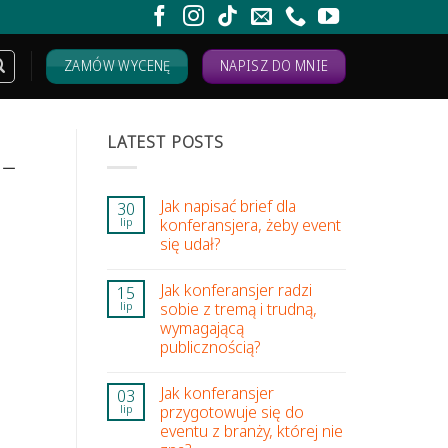
ZAMÓW WYCENĘ
NAPISZ DO MNIE
LATEST POSTS
 –
Jak napisać brief dla
30
konferansjera, żeby event
lip
się udał?
Jak konferansjer radzi
15
sobie z tremą i trudną,
lip
wymagającą
publicznością?
Jak konferansjer
03
przygotowuje się do
lip
eventu z branży, której nie