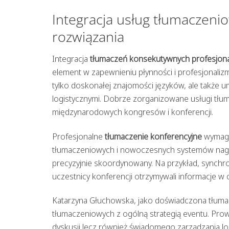
Integracja usług tłumaczeni
rozwiązania
Integracja
tłumaczeń konsekutywnych profesjona
element w zapewnieniu płynności i profesjonali
tylko doskonałej znajomości języków, ale także u
logistycznymi. Dobrze zorganizowane usługi tłu
międzynarodowych kongresów i konferencji.
Profesjonalne
tłumaczenie konferencyjne
wymaga
tłumaczeniowych i nowoczesnych systemów nagło
precyzyjnie skoordynowany. Na przykład, synchro
uczestnicy konferencji otrzymywali informacje w
Katarzyna Głuchowska, jako doświadczona tłumacz
tłumaczeniowych z ogólną strategią eventu. Pr
dyskusji lecz również świadomego zarządzania log