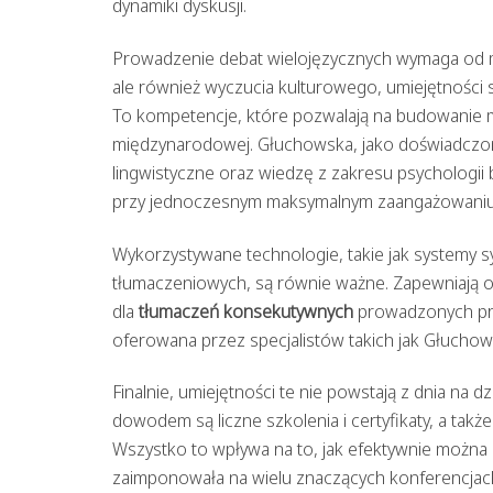
dynamiki dyskusji.
Prowadzenie debat wielojęzycznych wymaga od m
ale również wyczucia kulturowego, umiejętności 
To kompetencje, które pozwalają na budowanie m
międzynarodowej. Głuchowska, jako doświadczona
lingwistyczne oraz wiedzę z zakresu psychologii 
przy jednoczesnym maksymalnym zaangażowaniu
Wykorzystywane technologie, takie jak systemy s
tłumaczeniowych, są równie ważne. Zapewniają on
dla
tłumaczeń konsekutywnych
prowadzonych pro
oferowana przez specjalistów takich jak Głucho
Finalnie, umiejętności te nie powstają z dnia na dz
dowodem są liczne szkolenia i certyfikaty, a tak
Wszystko to wpływa na to, jak efektywnie możn
zaimponowała na wielu znaczących konferencjach