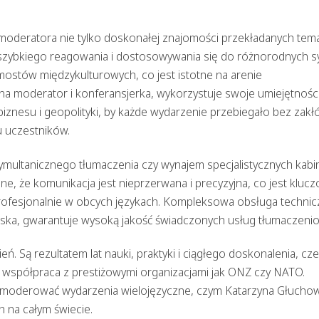
oderatora nie tylko doskonałej znajomości przekładanych tem
szybkiego reagowania i dostosowywania się do różnorodnych syt
ostów międzykulturowych, co jest istotne na arenie
 moderator i konferansjerka, wykorzystuje swoje umiejętnośc
biznesu i geopolityki, by każde wydarzenie przebiegało bez zakł
 uczestników.
ymultanicznego tłumaczenia czy wynajem specjalistycznych kabi
e, że komunikacja jest nieprzerwana i precyzyjna, co jest kluc
fesjonalnie w obcych językach. Kompleksowa obsługa technic
wska, gwarantuje wysoką jakość świadczonych usług tłumaczeni
ień. Są rezultatem lat nauki, praktyki i ciągłego doskonalenia, cz
że współpraca z prestiżowymi organizacjami jak ONZ czy NATO.
a moderować wydarzenia wielojęzyczne, czym Katarzyna Głucho
 na całym świecie.