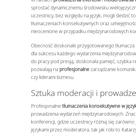
sprostać dynamicznemu środowisku wielojęzyczn
uczestnicy, bez względu na język, mogli śledzić 
tłumaczeniach konsekutywnych oraz umiejętności
nieocenione w przypadku międzynarodowych kon
Obecność doskonale przygotowanego tłumacza k
dla sukcesu każdego wydarzenia międzynarodowe
do pracy pod presją, doskonała pamięć, szybka r
pozwalają na
profesjonalne
zarządzanie komunika
czy liderami biznesu.
Sztuka moderacji i prowadze
Profesjonalne
tłumaczenia konsekutywne w języ
prowadzenia wydarzeń międzynarodowych. Znacz
konferencji, gdzie uczestnicy różnią się zarówno 
językami przez moderatora, tak jak robi to Kata