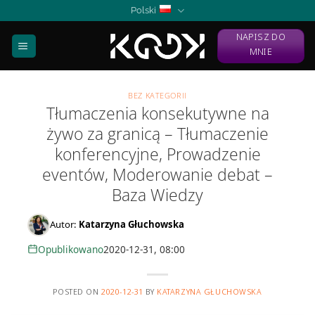
Skip
Polski
to
NAPISZ DO
content
MNIE
BEZ KATEGORII
Tłumaczenia konsekutywne na
żywo za granicą – Tłumaczenie
konferencyjne, Prowadzenie
eventów, Moderowanie debat –
Baza Wiedzy
Autor:
Katarzyna Głuchowska
Opublikowano
2020-12-31, 08:00
POSTED ON
2020-12-31
BY
KATARZYNA GŁUCHOWSKA