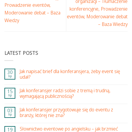
organizacji – Tłumaczenie
Prowadzenie eventów,
konferencyjne, Prowadzenie
Moderowanie debat – Baza
eventów, Moderowanie debat
Wiedzy
– Baza Wiedzy
LATEST POSTS
Jak napisać brief dla konferansjera, żeby event się
30
lip
udał?
Jak konferansjer radzi sobie z tremą i trudną,
15
lip
wymagającą publicznością?
Jak konferansjer przygotowuje się do eventu z
03
lip
branży, której nie zna?
Słownictwo eventowe po angielsku – jak brzmieć
19