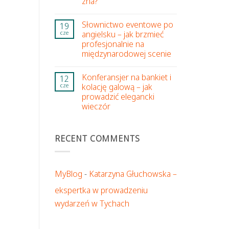
zna?
Słownictwo eventowe po
19
angielsku – jak brzmieć
cze
profesjonalnie na
międzynarodowej scenie
Konferansjer na bankiet i
12
kolację galową – jak
cze
prowadzić elegancki
wieczór
RECENT COMMENTS
MyBlog
-
Katarzyna Głuchowska –
ekspertka w prowadzeniu
wydarzeń w Tychach