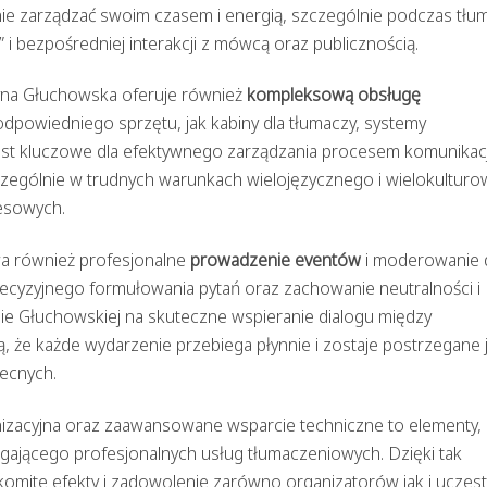
nie zarządzać swoim czasem i energią, szczególnie podczas tł
i bezpośredniej interakcji z mówcą oraz publicznością.
zyna Głuchowska oferuje również
kompleksową obsługę
powiedniego sprzętu, jak kabiny dla tłumaczy, systemy
jest kluczowe dla efektywnego zarządzania procesem komunikacj
czególnie w trudnych warunkach wielojęzycznego i wielokultur
esowych.
wa również profesjonalne
prowadzenie eventów
i moderowanie 
ecyzyjnego formułowania pytań oraz zachowanie neutralności i
nie Głuchowskiej na skuteczne wspieranie dialogu między
ją, że każde wydarzenie przebiega płynnie i zostaje postrzegane 
ecnych.
zacyjna oraz zaawansowane wsparcie techniczne to elementy, 
gającego profesjonalnych usług tłumaczeniowych. Dzięki tak
mite efekty i zadowolenie zarówno organizatorów jak i uczes