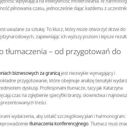
iejętność wpływająca na efektywność moderowania. W harmonog
ność pilnowania czasu, jednocześnie dając każdemu z uczestni
t uważane za sztukę. To klucz, który może otworzyć drzwi do
dzynarodowych, zapewniając ich wyższy poziom i lepsze rezulta
o tłumaczenia – od przygotowań do
niach biznesowych za granicą
jest niezwykle wymagający i
kładne przygotowanie, które obejmuje analizę tematyki wydar
zedmiotem dyskusji. Profesjonalni tłumacze, tacy jak Katarzyna
cają czas na zgłębienie specyfiki branży, słownictwa i najnows
 prezentowanych treści.
orami wydarzenia, aby ustalić szczegółowy plan i harmonogram.
rzeprowadzenie
tłumaczenia konferencyjnego
. Tłumacz musi zna