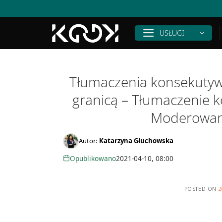
Skip
to
content
USŁUGI
Tłumaczenia konsekutyw
granicą – Tłumaczenie 
Moderowani
Autor:
Katarzyna Głuchowska
Opublikowano
2021-04-10, 08:00
POSTED ON
2