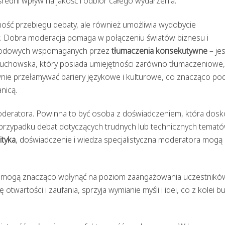
dni wpływ na jakość i odbiór całego wydarzenia.
ość przebiegu debaty, ale również umożliwia wydobycie
ków. Dobra moderacja pomaga w połączeniu światów biznesu i
narodowych wspomaganych przez
tłumaczenia konsekutywne
– jes
łuchowska, który posiada umiejętności zarówno tłumaczeniowe, 
wnie przełamywać bariery językowe i kulturowe, co znacząco po
nicą.
oderatora. Powinna to być osoba z doświadczeniem, która dosk
W przypadku debat dotyczących trudnych lub technicznych temató
ityka
, doświadczenie i wiedza specjalistyczna moderatora mogą
 mogą znacząco wpłynąć na poziom zaangażowania uczestnikó
otwartości i zaufania, sprzyja wymianie myśli i idei, co z kolei b