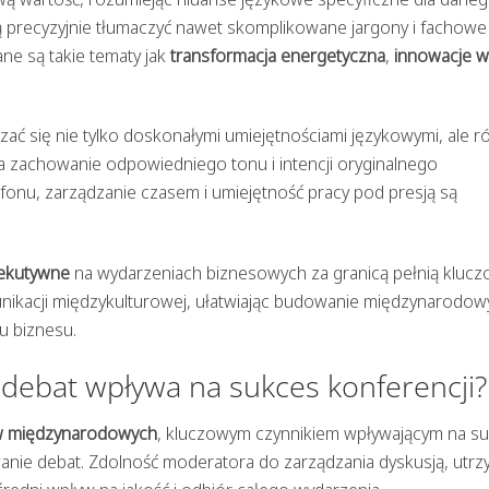
ą precyzyjnie tłumaczyć nawet skomplikowane jargony i fachowe
ne są takie tematy jak
transformacja energetyczna
,
innowacje w
 się nie tylko doskonałymi umiejętnościami językowymi, ale r
a zachowanie odpowiedniego tonu i intencji oryginalnego
onu, zarządzanie czasem i umiejętność pracy pod presją są
sekutywne
na wydarzeniach biznesowych za granicą pełnią kluc
unikacji międzykulturowej, ułatwiając budowanie międzynarodow
u biznesu.
debat wpływa na sukces konferencji?
w międzynarodowych
, kluczowym czynnikiem wpływającym na s
nie debat. Zdolność moderatora do zarządzania dyskusją, utrz