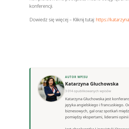
konferencji.
Dowiedz się więcej – Kliknij tutaj:
https://katarzyn
AUTOR WPISU
Katarzyna Głuchowska
3 014 opublikowanych wpisów
Katarzyna Głuchowska jest konferans
języka angielskiego i francuskiego.
biznesowych, gal oraz spotkań międ
pomiędzy ekspertami, liderami opini