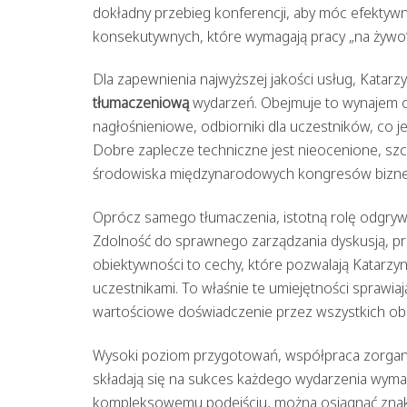
dokładny przebieg konferencji, aby móc efektyw
konsekutywnych, które wymagają pracy „na żywo” 
Dla zapewnienia najwyższej jakości usług, Katar
tłumaczeniową
wydarzeń. Obejmuje to wynajem od
nagłośnieniowe, odbiorniki dla uczestników, co 
Dobre zaplecze techniczne jest nieocenione, sz
środowiska międzynarodowych kongresów bizn
Oprócz samego tłumaczenia, istotną rolę odgry
Zdolność do sprawnego zarządzania dyskusją, pr
obiektywności to cechy, które pozwalają Katarzy
uczestnikami. To właśnie te umiejętności sprawia
wartościowe doświadczenie przez wszystkich ob
Wysoki poziom przygotowań, współpraca zorgani
składają się na sukces każdego wydarzenia wyma
kompleksowemu podejściu, można osiągnąć znako