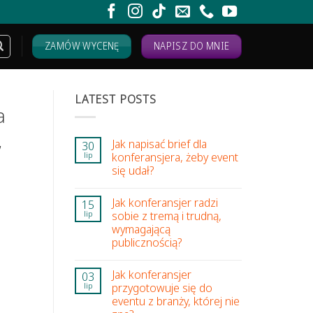
ZAMÓW WYCENĘ
NAPISZ DO MNIE
LATEST POSTS
a
,
Jak napisać brief dla
30
konferansjera, żeby event
lip
się udał?
Jak konferansjer radzi
15
sobie z tremą i trudną,
lip
wymagającą
publicznością?
Jak konferansjer
03
przygotowuje się do
lip
eventu z branży, której nie