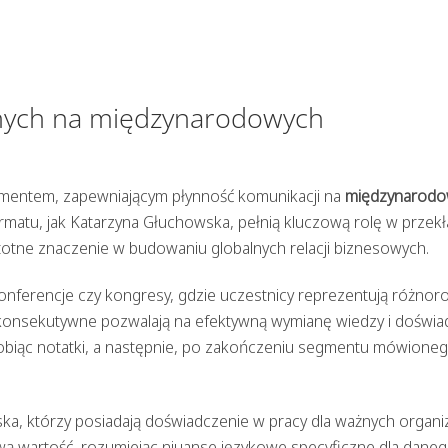
nych na międzynarodowych
entem, zapewniającym płynność komunikacji na
międzynarodo
 formatu, jak Katarzyna Głuchowska, pełnią kluczową rolę w przek
otne znaczenie w budowaniu globalnych relacji biznesowych.
nferencje czy kongresy, gdzie uczestnicy reprezentują różnor
a konsekutywne pozwalają na efektywną wymianę wiedzy i doświa
robiąc notatki, a następnie, po zakończeniu segmentu mówioneg
ka, którzy posiadają doświadczenie w pracy dla ważnych organiz
ą wartość, rozumiejąc niuanse językowe specyficzne dla dane