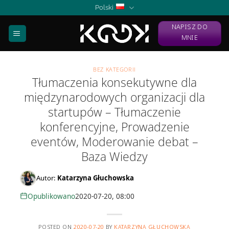
Skip
Polski
to
NAPISZ DO
content
MNIE
BEZ KATEGORII
Tłumaczenia konsekutywne dla
międzynarodowych organizacji dla
startupów – Tłumaczenie
konferencyjne, Prowadzenie
eventów, Moderowanie debat –
Baza Wiedzy
Autor:
Katarzyna Głuchowska
Opublikowano
2020-07-20, 08:00
POSTED ON
2020-07-20
BY
KATARZYNA GŁUCHOWSKA