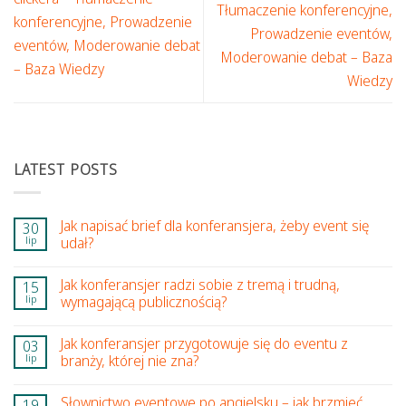
Tłumaczenie konferencyjne,
konferencyjne, Prowadzenie
Prowadzenie eventów,
eventów, Moderowanie debat
Moderowanie debat – Baza
– Baza Wiedzy
Wiedzy
LATEST POSTS
Jak napisać brief dla konferansjera, żeby event się
30
lip
udał?
Jak konferansjer radzi sobie z tremą i trudną,
15
lip
wymagającą publicznością?
Jak konferansjer przygotowuje się do eventu z
03
lip
branży, której nie zna?
Słownictwo eventowe po angielsku – jak brzmieć
19