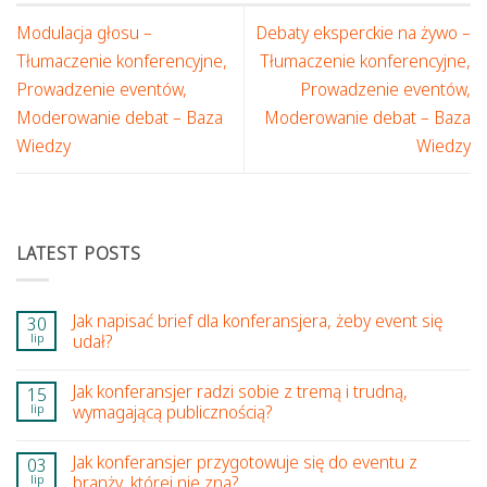
Modulacja głosu –
Debaty eksperckie na żywo –
Tłumaczenie konferencyjne,
Tłumaczenie konferencyjne,
Prowadzenie eventów,
Prowadzenie eventów,
Moderowanie debat – Baza
Moderowanie debat – Baza
Wiedzy
Wiedzy
LATEST POSTS
Jak napisać brief dla konferansjera, żeby event się
30
lip
udał?
Jak konferansjer radzi sobie z tremą i trudną,
15
lip
wymagającą publicznością?
Jak konferansjer przygotowuje się do eventu z
03
lip
branży, której nie zna?