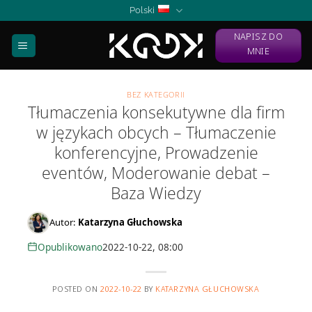
Skip
Polski
to
NAPISZ DO
content
MNIE
BEZ KATEGORII
Tłumaczenia konsekutywne dla firm
w językach obcych – Tłumaczenie
konferencyjne, Prowadzenie
eventów, Moderowanie debat –
Baza Wiedzy
Autor:
Katarzyna Głuchowska
Opublikowano
2022-10-22, 08:00
POSTED ON
2022-10-22
BY
KATARZYNA GŁUCHOWSKA