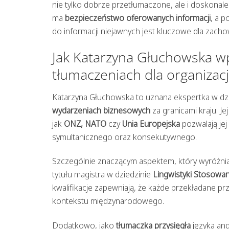
nie tylko dobrze przetłumaczone, ale i doskonale
ma
bezpieczeństwo oferowanych informacji
, a 
do informacji niejawnych jest kluczowe dla zach
Jak Katarzyna Głuchowska w
tłumaczeniach dla organiza
Katarzyna Głuchowska to uznana ekspertka w dz
wydarzeniach biznesowych
za granicami kraju. Je
jak
ONZ, NATO
czy
Unia Europejska
pozwalają je
symultanicznego oraz konsekutywnego.
Szczególnie znaczącym aspektem, który wyróżnia 
tytułu magistra w dziedzinie
Lingwistyki Stosowan
kwalifikacje zapewniają, że każde przekładane pr
kontekstu międzynarodowego.
Dodatkowo, jako
tłumaczka przysięgła
języka an