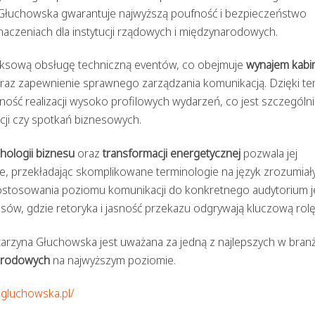
O, Głuchowska gwarantuje najwyższą poufność i bezpieczeństwo
aczeniach dla instytucji rządowych i międzynarodowych.
eksową obsługę techniczną eventów, co obejmuje
wynajem kabi
raz zapewnienie sprawnego zarządzania komunikacją. Dzięki t
ość realizacji wysoko profilowych wydarzeń, co jest szczególn
ji czy spotkań biznesowych.
chologii biznesu
oraz
transformacji energetycznej
pozwala jej
, przekładając skomplikowane terminologie na język zrozumiały
dostosowania poziomu komunikacji do konkretnego audytorium j
w, gdzie retoryka i jasność przekazu odgrywają kluczową rolę
arzyna Głuchowska jest uważana za jedną z najlepszych w branż
narodowych
na najwyższym poziomie.
agluchowska.pl/