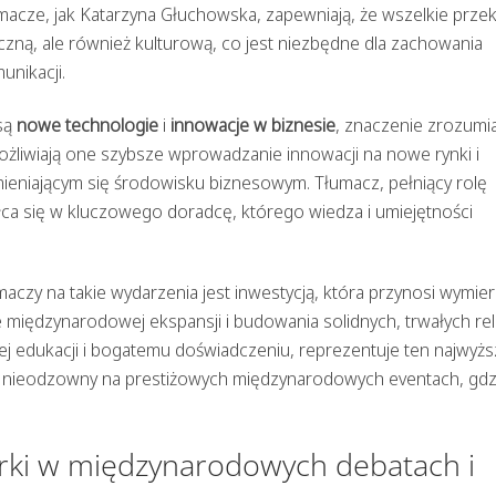
acze, jak Katarzyna Głuchowska, zapewniają, że wszelkie przek
yczną, ale również kulturową, co jest niezbędne dla zachowania
nikacji.
 są
nowe technologie
i
innowacje w biznesie
, znaczenie zrozumia
ożliwiają one szybsze wprowadzanie innowacji na nowe rynki i
zmieniającym się środowisku biznesowym. Tłumacz, pełniący rolę
ca się w kluczowego doradcę, którego wiedza i umiejętności
czy na takie wydarzenia jest inwestycją, która przynosi wymie
e międzynarodowej ekspansji i budowania solidnych, trwałych rela
j edukacji i bogatemu doświadczeniu, reprezentuje ten najwyżs
st nieodzowny na prestiżowych międzynarodowych eventach, gdz
erki w międzynarodowych debatach i