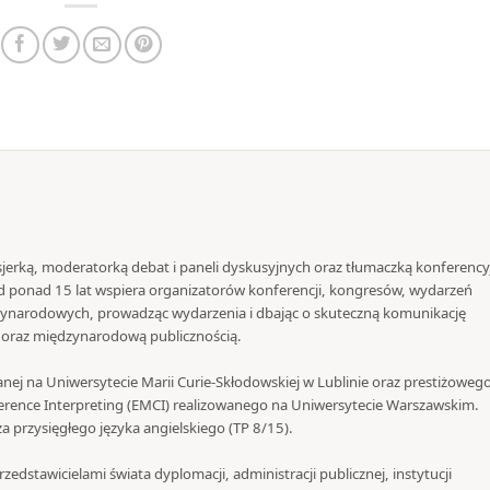
jerką, moderatorką debat i paneli dyskusyjnych oraz tłumaczką konferency
 Od ponad 15 lat wspiera organizatorów konferencji, kongresów, wydarzeń
zynarodowych, prowadząc wydarzenia i dbając o skuteczną komunikację
i oraz międzynarodową publicznością.
nej na Uniwersytecie Marii Curie-Skłodowskiej w Lublinie oraz prestiżoweg
rence Interpreting (EMCI) realizowanego na Uniwersytecie Warszawskim.
 przysięgłego języka angielskiego (TP 8/15).
zedstawicielami świata dyplomacji, administracji publicznej, instytucji