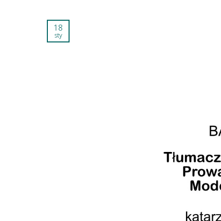
18
sty