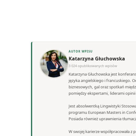
AUTOR WPISU
Katarzyna Głuchowska
3 024 opublikowanych wpisów
Katarzyna Głuchowska jest konferans
języka angielskiego i francuskiego.
biznesowych, gal oraz spotkań międ
pomiędzy ekspertami, liderami opini
Jest absolwentką Lingwistyki Stosowa
programu European Masters in Confe
Posiada również uprawnienia tłumacza
W swojej karierze współpracowała z pr