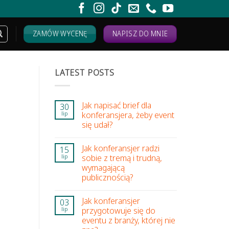
ZAMÓW WYCENĘ
NAPISZ DO MNIE
LATEST POSTS
Jak napisać brief dla
30
konferansjera, żeby event
lip
–
się udał?
Jak konferansjer radzi
15
sobie z tremą i trudną,
lip
wymagającą
publicznością?
Jak konferansjer
03
przygotowuje się do
lip
eventu z branży, której nie