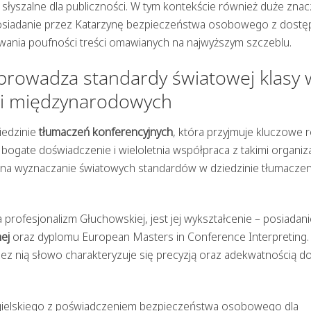
 słyszalne dla publiczności. W tym kontekście również duże zna
posiadanie przez Katarzynę bezpieczeństwa osobowego z dost
owania poufności treści omawianych na najwyższym szczeblu.
prowadza standardy światowej klasy 
cji międzynarodowych
iedzinie
tłumaczeń konferencyjnych
, która przyjmuje kluczowe r
j bogate doświadczenie i wieloletnia współpraca z takimi organiz
j na wyznaczanie światowych standardów w dziedzinie tłumaczen
profesjonalizm Głuchowskiej, jest jej wykształcenie – posiadani
ej
oraz dyplomu European Masters in Conference Interpreting.
zez nią słowo charakteryzuje się precyzją oraz adekwatnością d
gielskiego z poświadczeniem bezpieczeństwa osobowego dla