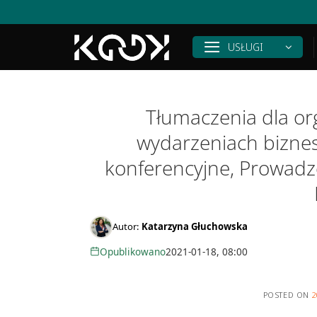
Skip
to
content
USŁUGI
Tłumaczenia dla o
wydarzeniach bizne
konferencyjne, Prowadz
Autor:
Katarzyna Głuchowska
Opublikowano
2021-01-18, 08:00
POSTED ON
2