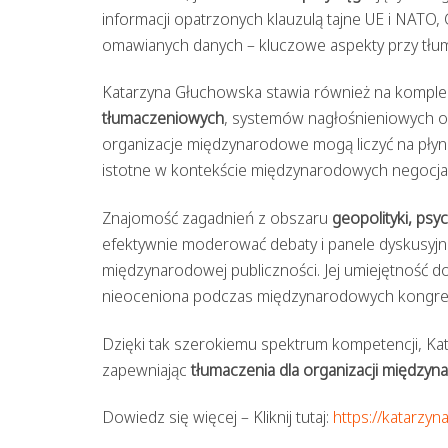
informacji opatrzonych klauzulą tajne UE i NAT
omawianych danych – kluczowe aspekty przy tłum
Katarzyna Głuchowska stawia również na kompl
tłumaczeniowych
, systemów nagłośnieniowych o
organizacje międzynarodowe mogą liczyć na płynn
istotne w kontekście międzynarodowych negocjac
Znajomość zagadnień z obszaru
geopolityki, psy
efektywnie moderować debaty i panele dyskusyjne
międzynarodowej publiczności. Jej umiejętność 
nieoceniona podczas międzynarodowych kongresó
Dzięki tak szerokiemu spektrum kompetencji, Kat
zapewniając
tłumaczenia dla organizacji między
Dowiedz się więcej – Kliknij tutaj:
https://katarzyn