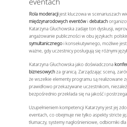
eventach
Rola moderacji
jest kluczowa w scenariuszach wie
międzynarodowych eventów
i
debatach
organizow
Katarzyna Głuchowska zadaje ton dyskusji, wprowa
angażowanie publiczności w obu językach: polskim
symultanicznego
i konsekutywnego, możliwe jest 
ważne, gdy uczestnicy posługują się różnymi języ
Katarzyna Głuchowska jako doświadczona
konfe
biznesowych
za granicą. Zarządzając sceną, zaró
że wszelkie elementy programu są realizowane z
prawidłowo przekazywane uczestnikom, niezależn
bezpośrednio przekłada się na jakość i postrzeg
Uzupełnieniem kompetencji Katarzyny jest jej zd
eventach, co obejmuje nie tylko aspekty stricte 
tłumaczy, systemy nagłośnieniowe, odbiorniki dla