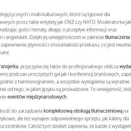
lojęzycznych i multi-kulturowych, które są typowe dla
anych przez takie entytety jak ONZ czy NATO. Moderatorka ja
dzając gości i tematy, dbając o przepływ informacji oraz
 i angielskim. Dzięki jej umiejętnościom w zakresie
tłumaczenia
zapewnienie płynności i zrozumiałości przekazu, co jest niezmi
kami.
ransjerka
, przyczynia się także do profesjonalnego oblicza
wyda
wno podczas uroczystych gal jak i konferencji branżowych, zap
godnie z harmonogramem, a wszystkie wystąpienia są wyraźnie 
ie od tego, w jakim języku są prowadzone. To umiejętność, któ
anie
eventów międzynarodowych
.
olność do zarządzania
kompleksową obsługą tłumaczeniową
na
językowe, ale też wynajem odpowiedniego sprzętu, jak kabiny dla
 uczestników. Całość tych działań zapewnia, że każde z wystąpień