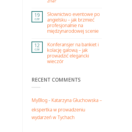
zna?
Słownictwo eventowe po
19
angielsku – jak brzmieć
cze
profesjonalnie na
międzynarodowej scenie
Konferansjer na bankiet i
12
kolację galową – jak
cze
prowadzić elegancki
wieczór
RECENT COMMENTS
MyBlog
-
Katarzyna Głuchowska –
ekspertka w prowadzeniu
wydarzeń w Tychach