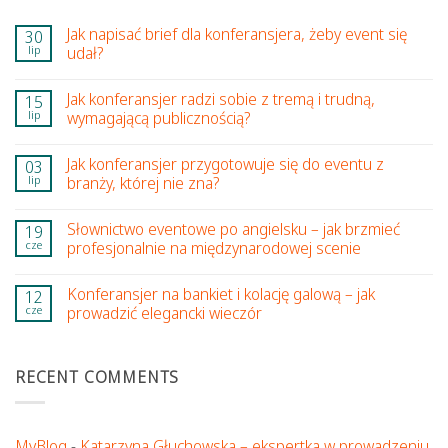
Jak napisać brief dla konferansjera, żeby event się
30
lip
udał?
Jak konferansjer radzi sobie z tremą i trudną,
15
lip
wymagającą publicznością?
Jak konferansjer przygotowuje się do eventu z
03
lip
branży, której nie zna?
Słownictwo eventowe po angielsku – jak brzmieć
19
cze
profesjonalnie na międzynarodowej scenie
Konferansjer na bankiet i kolację galową – jak
12
cze
prowadzić elegancki wieczór
RECENT COMMENTS
MyBlog
-
Katarzyna Głuchowska – ekspertka w prowadzeniu