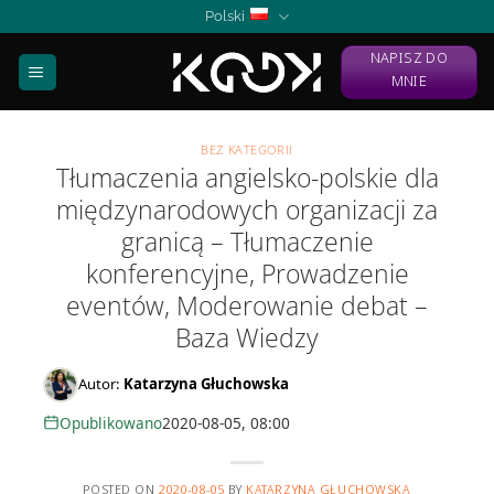
Skip
Polski
to
NAPISZ DO
content
MNIE
BEZ KATEGORII
Tłumaczenia angielsko-polskie dla
międzynarodowych organizacji za
granicą – Tłumaczenie
konferencyjne, Prowadzenie
eventów, Moderowanie debat –
Baza Wiedzy
Autor:
Katarzyna Głuchowska
Opublikowano
2020-08-05, 08:00
POSTED ON
2020-08-05
BY
KATARZYNA GŁUCHOWSKA