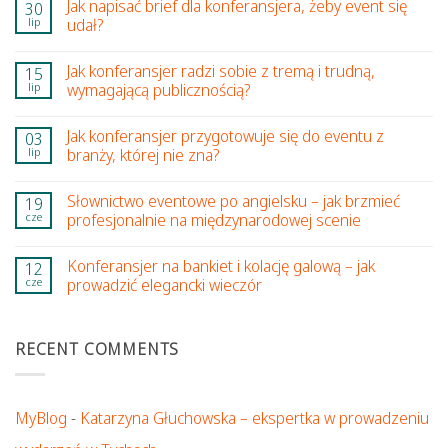
Jak napisać brief dla konferansjera, żeby event się
30
lip
udał?
Jak konferansjer radzi sobie z tremą i trudną,
15
lip
wymagającą publicznością?
Jak konferansjer przygotowuje się do eventu z
03
lip
branży, której nie zna?
Słownictwo eventowe po angielsku – jak brzmieć
19
cze
profesjonalnie na międzynarodowej scenie
Konferansjer na bankiet i kolację galową – jak
12
cze
prowadzić elegancki wieczór
RECENT COMMENTS
MyBlog
-
Katarzyna Głuchowska – ekspertka w prowadzeniu