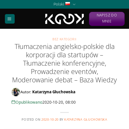
Skip
Polski
to
NAPISZ DO
content
MNIE
BEZ KATEGORII
Tłumaczenia angielsko-polskie dla
korporacji dla startupów –
Tłumaczenie konferencyjne,
Prowadzenie eventów,
Moderowanie debat – Baza Wiedzy
Autor:
Katarzyna Głuchowska
Opublikowano
2020-10-20, 08:00
POSTED ON
2020-10-20
BY
KATARZYNA GŁUCHOWSKA