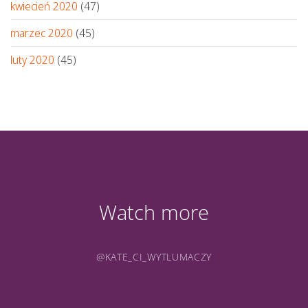
kwiecień 2020
(47)
marzec 2020
(45)
luty 2020
(45)
Watch more
@KATE_CI_WYTLUMACZY