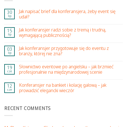
Jak napisać brief dla konferansjera, żeby event się
30
lip
udał?
Jak konferansjer radzi sobie z tremą i trudną,
15
lip
wymagającą publicznością?
Jak konferansjer przygotowuje się do eventu z
03
lip
branży, której nie zna?
Słownictwo eventowe po angielsku – jak brzmieć
19
cze
profesjonalnie na międzynarodowej scenie
Konferansjer na bankiet i kolację galową – jak
12
cze
prowadzić elegancki wieczór
RECENT COMMENTS