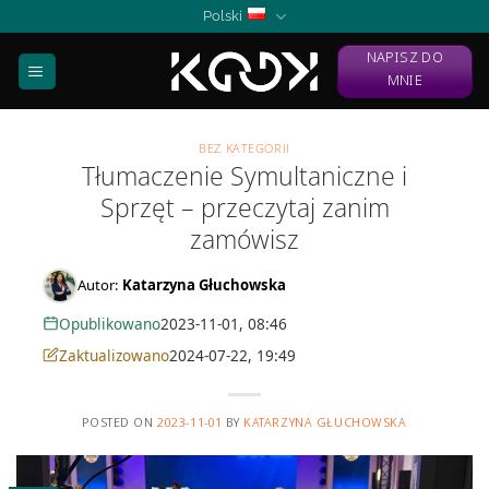
Skip
Polski
to
NAPISZ DO
content
MNIE
BEZ KATEGORII
Tłumaczenie Symultaniczne i
Sprzęt – przeczytaj zanim
zamówisz
Autor:
Katarzyna Głuchowska
Opublikowano
2023-11-01, 08:46
Zaktualizowano
2024-07-22, 19:49
POSTED ON
2023-11-01
BY
KATARZYNA GŁUCHOWSKA