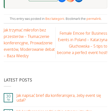
This entry was posted in
Bez kategorii
. Bookmark the
permalink
.
Jak trzymać mikrofon bez
Female Emcee for Business
przesterów – Tłumaczenie
Events in Poland – Katarzyna
konferencyjne, Prowadzenie
Głuchowska – 5 tips to
eventów, Moderowanie debat
become a perfect event host!
– Baza Wiedzy
LATEST POSTS
Jak napisać brief dla konferansjera, żeby event się
30
lip
udał?