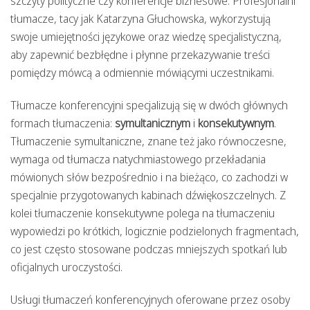
szczyty polityczne czy konferencje biznesowe. Profesjonalni
tłumacze, tacy jak Katarzyna Głuchowska, wykorzystują
swoje umiejętności językowe oraz wiedzę specjalistyczną,
aby zapewnić bezbłędne i płynne przekazywanie treści
pomiędzy mówcą a odmiennie mówiącymi uczestnikami.
Tłumacze konferencyjni specjalizują się w dwóch głównych
formach tłumaczenia:
symultanicznym
i
konsekutywnym
.
Tłumaczenie symultaniczne, znane też jako równoczesne,
wymaga od tłumacza natychmiastowego przekładania
mówionych słów bezpośrednio i na bieżąco, co zachodzi w
specjalnie przygotowanych kabinach dźwiękoszczelnych. Z
kolei tłumaczenie konsekutywne polega na tłumaczeniu
wypowiedzi po krótkich, logicznie podzielonych fragmentach,
co jest często stosowane podczas mniejszych spotkań lub
oficjalnych uroczystości.
Usługi tłumaczeń konferencyjnych oferowane przez osoby