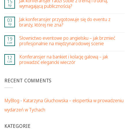
Jak konferansjer radzi sobie z tremą i trudną,
15
lip
wymagającą publicznością?
Jak konferansjer przygotowuje się do eventu z
03
lip
branży, której nie zna?
Słownictwo eventowe po angielsku – jak brzmieć
19
cze
profesjonalnie na międzynarodowej scenie
Konferansjer na bankiet i kolację galową – jak
12
cze
prowadzić elegancki wieczór
RECENT COMMENTS
MyBlog
-
Katarzyna Głuchowska – ekspertka w prowadzeniu
wydarzeń w Tychach
KATEGORIE