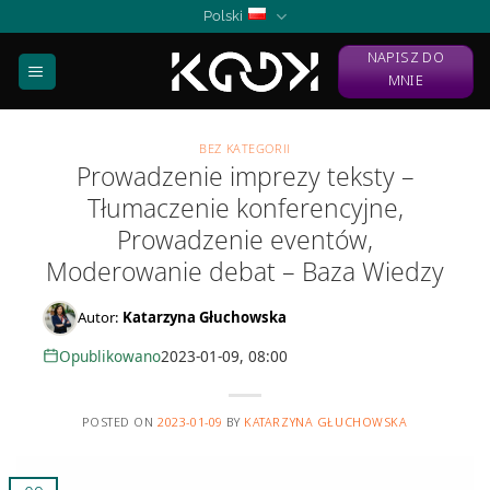
Skip
Polski
to
NAPISZ DO
content
MNIE
BEZ KATEGORII
Prowadzenie imprezy teksty –
Tłumaczenie konferencyjne,
Prowadzenie eventów,
Moderowanie debat – Baza Wiedzy
Autor:
Katarzyna Głuchowska
Opublikowano
2023-01-09, 08:00
POSTED ON
2023-01-09
BY
KATARZYNA GŁUCHOWSKA