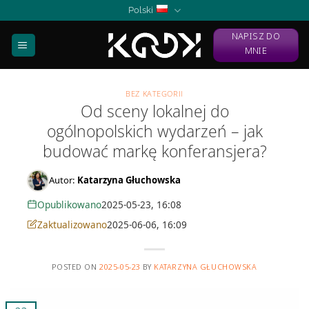
Skip
Polski
to
NAPISZ DO
content
MNIE
BEZ KATEGORII
Od sceny lokalnej do
ogólnopolskich wydarzeń – jak
budować markę konferansjera?
Autor:
Katarzyna Głuchowska
Opublikowano
2025-05-23, 16:08
Zaktualizowano
2025-06-06, 16:09
POSTED ON
2025-05-23
BY
KATARZYNA GŁUCHOWSKA