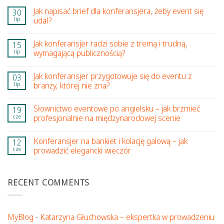
Jak napisać brief dla konferansjera, żeby event się
30
lip
udał?
Jak konferansjer radzi sobie z tremą i trudną,
15
lip
wymagającą publicznością?
Jak konferansjer przygotowuje się do eventu z
03
lip
branży, której nie zna?
Słownictwo eventowe po angielsku – jak brzmieć
19
cze
profesjonalnie na międzynarodowej scenie
Konferansjer na bankiet i kolację galową – jak
12
cze
prowadzić elegancki wieczór
RECENT COMMENTS
MyBlog
-
Katarzyna Głuchowska – ekspertka w prowadzeniu