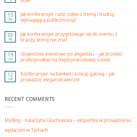
udał?
Jak konferansjer radzi sobie z tremą i trudną,
15
lip
wymagającą publicznością?
Jak konferansjer przygotowuje się do eventu z
03
lip
branży, której nie zna?
Słownictwo eventowe po angielsku – jak brzmieć
19
cze
profesjonalnie na międzynarodowej scenie
Konferansjer na bankiet i kolację galową – jak
12
cze
prowadzić elegancki wieczór
RECENT COMMENTS
MyBlog
-
Katarzyna Głuchowska – ekspertka w prowadzeniu
wydarzeń w Tychach