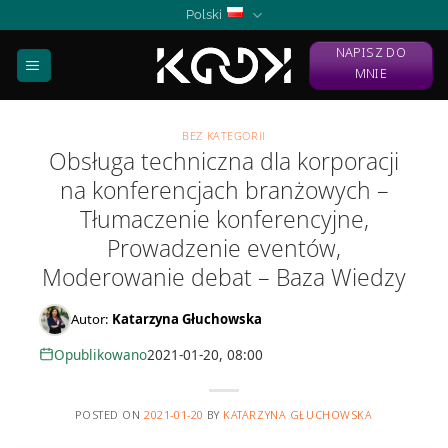
Skip
Polski
to
NAPISZ DO
content
MNIE
BEZ KATEGORII
Obsługa techniczna dla korporacji
na konferencjach branżowych –
Tłumaczenie konferencyjne,
Prowadzenie eventów,
Moderowanie debat – Baza Wiedzy
Autor:
Katarzyna Głuchowska
Opublikowano
2021-01-20, 08:00
POSTED ON
2021-01-20
BY
KATARZYNA GŁUCHOWSKA