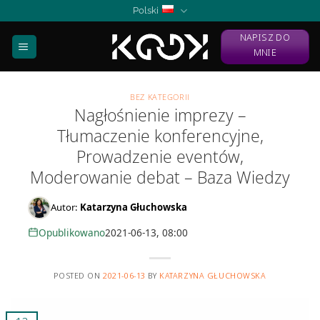
Skip
Polski
to
NAPISZ DO
content
MNIE
BEZ KATEGORII
Nagłośnienie imprezy –
Tłumaczenie konferencyjne,
Prowadzenie eventów,
Moderowanie debat – Baza Wiedzy
Autor:
Katarzyna Głuchowska
Opublikowano
2021-06-13, 08:00
POSTED ON
2021-06-13
BY
KATARZYNA GŁUCHOWSKA