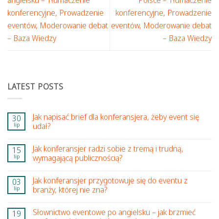
angielsku – Tłumaczenie
Polsce – Tłumaczenie
konferencyjne, Prowadzenie
konferencyjne, Prowadzenie
eventów, Moderowanie debat
eventów, Moderowanie debat
– Baza Wiedzy
– Baza Wiedzy
LATEST POSTS
Jak napisać brief dla konferansjera, żeby event się
30
lip
udał?
Jak konferansjer radzi sobie z tremą i trudną,
15
lip
wymagającą publicznością?
Jak konferansjer przygotowuje się do eventu z
03
lip
branży, której nie zna?
Słownictwo eventowe po angielsku – jak brzmieć
19