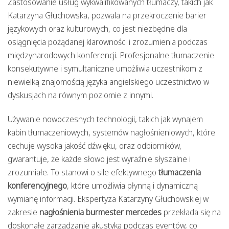
Zastosowanie usług wykwalifikowanych tłumaczy, takich jak
Katarzyna Głuchowska, pozwala na przekroczenie barier
językowych oraz kulturowych, co jest niezbędne dla
osiągnięcia pożądanej klarowności i zrozumienia podczas
międzynarodowych konferencji. Profesjonalne tłumaczenie
konsekutywne i symultaniczne umożliwia uczestnikom z
niewielką znajomością języka angielskiego uczestnictwo w
dyskusjach na równym poziomie z innymi.
Używanie nowoczesnych technologii, takich jak wynajem
kabin tłumaczeniowych, systemów nagłośnieniowych, które
cechuje wysoka jakość dźwięku, oraz odbiorników,
gwarantuje, że każde słowo jest wyraźnie słyszalne i
zrozumiałe. To stanowi o sile efektywnego
tłumaczenia
konferencyjnego
, które umożliwia płynną i dynamiczną
wymianę informacji. Ekspertyza Katarzyny Głuchowskiej w
zakresie
nagłośnienia burmester mercedes
przekłada się na
doskonałe zarządzanie akustyką podczas eventów, co