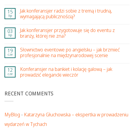
Jak konferansjer radzi sobie z tremą i trudną,
15
lip
wymagającą publicznością?
Jak konferansjer przygotowuje się do eventu z
03
lip
branży, której nie zna?
Słownictwo eventowe po angielsku – jak brzmieć
19
cze
profesjonalnie na międzynarodowej scenie
Konferansjer na bankiet i kolację galową – jak
12
cze
prowadzić elegancki wieczór
RECENT COMMENTS
MyBlog
-
Katarzyna Głuchowska – ekspertka w prowadzeniu
wydarzeń w Tychach