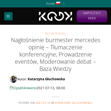
Skip
Polski
to
NAPISZ DO
content
MNIE
BEZ KATEGORII
Nagłośnienie burmester mercedes
opinię – Tłumaczenie
konferencyjne, Prowadzenie
eventów, Moderowanie debat –
Baza Wiedzy
Autor:
Katarzyna Głuchowska
Opublikowano
2021-07-13, 08:00
POSTED ON
2021-07-13
BY
KATARZYNA GŁUCHOWSKA