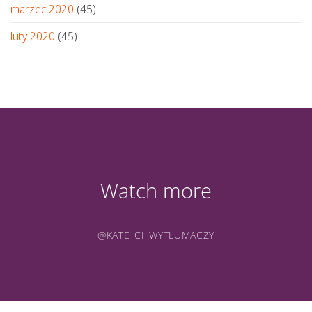
marzec 2020
(45)
luty 2020
(45)
Watch more
@KATE_CI_WYTLUMACZY