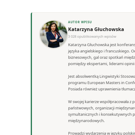
AUTOR WPISU
Katarzyna Głuchowska
3 028 opublikowanych wpisów
Katarzyna Głuchowska jest konferans
języka angielskiego i francuskiego.
biznesowych, gal oraz spotkań międ
pomiędzy ekspertami, liderami opini
Jest absolwentką Lingwistyki Stosowa
programu European Masters in Confe
Posiada również uprawnienia tłumacza
W swojej karierze współpracowała z pr
państwowych, organizacji międzynaro
symultanicznych i konsekutywnych po
międzynarodowych.
Prowadzi wydarzenia w języku polski