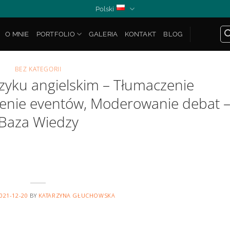
Polski
O MNIE
PORTFOLIO
GALERIA
KONTAKT
BLOG
BEZ KATEGORII
yku angielskim – Tłumaczenie
enie eventów, Moderowanie debat 
Baza Wiedzy
021-12-20
BY
KATARZYNA GŁUCHOWSKA