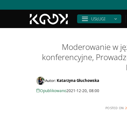
Skip
to
content
USŁUGI
Moderowanie w jęz
konferencyjne, Prowadz
Autor:
Katarzyna Głuchowska
Opublikowano
2021-12-20, 08:00
POSTED ON
2