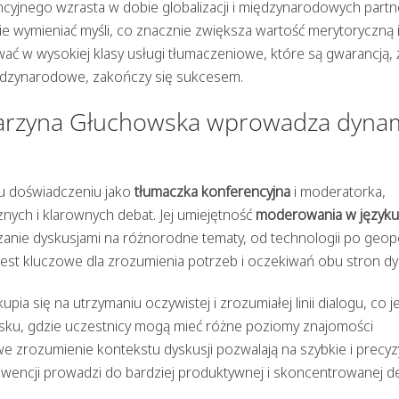
cyjnego wzrasta w dobie globalizacji i międzynarodowych partn
 wymieniać myśli, co znacznie zwiększa wartość merytoryczną 
ać w wysokiej klasy usługi tłumaczeniowe, które są gwarancją, 
iędzynarodowe, zakończy się sukcesem.
tarzyna Głuchowska wprowadza dyna
u doświadczeniu jako
tłumaczka konferencyjna
i moderatorka,
ych i klarownych debat. Jej umiejętność
moderowania w języku
anie dyskusjami na różnorodne tematy, od technologii po geopo
jest kluczowe dla zrozumienia potrzeb i oczekiwań obu stron dys
 się na utrzymaniu oczywistej i zrozumiałej linii dialogu, co j
ku, gdzie uczestnicy mogą mieć różne poziomy znajomości
iwe zrozumienie kontekstu dyskusji pozwalają na szybkie i precyz
wencji prowadzi do bardziej produktywnej i skoncentrowanej de