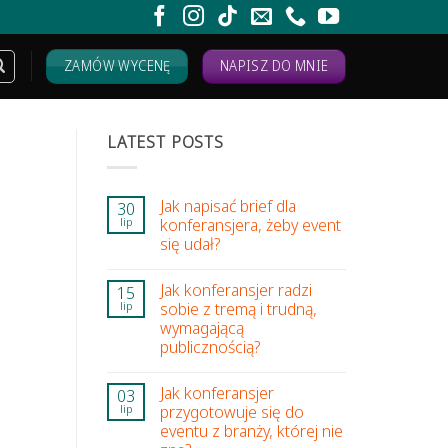
ZAMÓW WYCENĘ
NAPISZ DO MNIE
LATEST POSTS
–
Jak napisać brief dla
30
konferansjera, żeby event
lip
się udał?
Jak konferansjer radzi
15
sobie z tremą i trudną,
lip
wymagającą
publicznością?
Jak konferansjer
03
przygotowuje się do
lip
eventu z branży, której nie