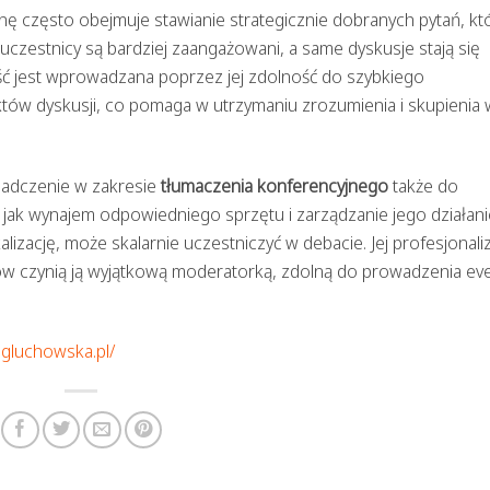
ę często obejmuje stawianie strategicznie dobranych pytań, kt
uczestnicy są bardziej zaangażowani, a same dyskusje stają się
ść jest wprowadzana poprzez jej zdolność do szybkiego
ów dyskusji, co pomaga w utrzymaniu zrozumienia i skupienia
iadczenie w zakresie
tłumaczenia konferencyjnego
także do
i jak wynajem odpowiedniego sprzętu i zarządzanie jego działan
lizację, może skalarnie uczestniczyć w debacie. Jej profesjonali
atów czynią ją wyjątkową moderatorką, zdolną do prowadzenia e
agluchowska.pl/