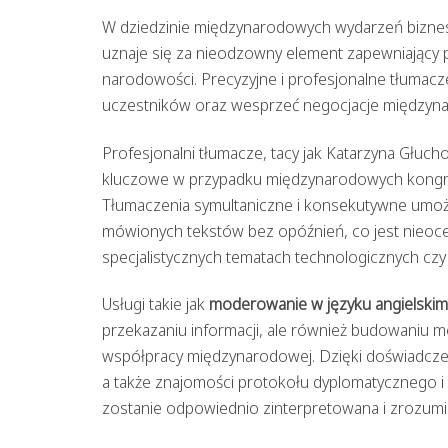
W dziedzinie międzynarodowych wydarzeń biznes
uznaje się za nieodzowny element zapewniający p
narodowości. Precyzyjne i profesjonalne tłuma
uczestników oraz wesprzeć negocjacje międzyn
Profesjonalni tłumacze, tacy jak Katarzyna Głuc
kluczowe w przypadku międzynarodowych kongres
Tłumaczenia symultaniczne i konsekutywne umożl
mówionych tekstów bez opóźnień, co jest nieoce
specjalistycznych tematach technologicznych cz
Usługi takie jak
moderowanie w języku angielskim
przekazaniu informacji, ale również budowaniu 
współpracy międzynarodowej. Dzięki doświadcze
a także znajomości protokołu dyplomatycznego i
zostanie odpowiednio zinterpretowana i zrozumi