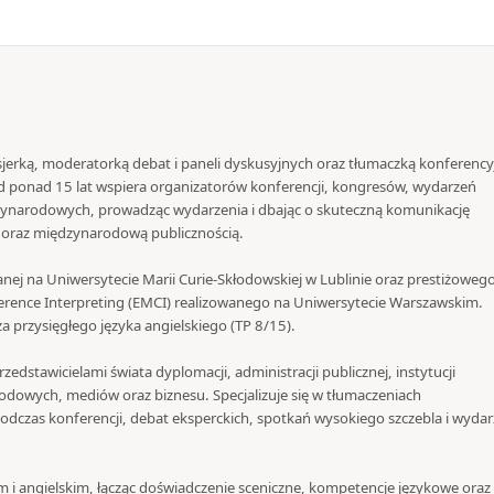
jerką, moderatorką debat i paneli dyskusyjnych oraz tłumaczką konferency
 Od ponad 15 lat wspiera organizatorów konferencji, kongresów, wydarzeń
zynarodowych, prowadząc wydarzenia i dbając o skuteczną komunikację
i oraz międzynarodową publicznością.
nej na Uniwersytecie Marii Curie-Skłodowskiej w Lublinie oraz prestiżoweg
rence Interpreting (EMCI) realizowanego na Uniwersytecie Warszawskim.
 przysięgłego języka angielskiego (TP 8/15).
zedstawicielami świata dyplomacji, administracji publicznej, instytucji
dowych, mediów oraz biznesu. Specjalizuje się w tłumaczeniach
dczas konferencji, debat eksperckich, spotkań wysokiego szczebla i wyda
m i angielskim, łącząc doświadczenie sceniczne, kompetencje językowe oraz