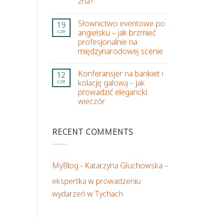
zna?
Słownictwo eventowe po
19
angielsku – jak brzmieć
cze
profesjonalnie na
międzynarodowej scenie
Konferansjer na bankiet i
12
kolację galową – jak
cze
prowadzić elegancki
wieczór
RECENT COMMENTS
MyBlog
-
Katarzyna Głuchowska –
ekspertka w prowadzeniu
wydarzeń w Tychach