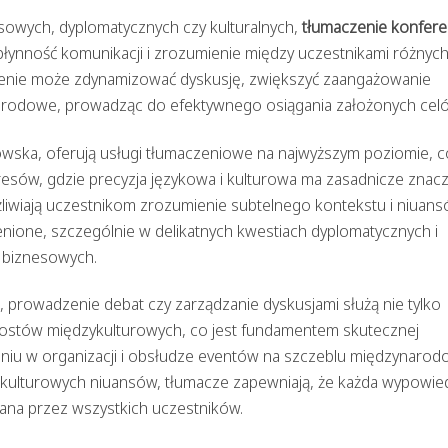
owych, dyplomatycznych czy kulturalnych,
tłumaczenie konfere
łynność komunikacji i zrozumienie między uczestnikami różnyc
czenie może zdynamizować dyskusję, zwiększyć zaangażowanie
arodowe, prowadząc do efektywnego osiągania założonych cel
howska, oferują usługi tłumaczeniowe na najwyższym poziomie, co
ów, gdzie precyzja językowa i kulturowa ma zasadnicze znacz
iwiają uczestnikom zrozumienie subtelnego kontekstu i niuan
nione, szczególnie w delikatnych kwestiach dyplomatycznych i
y biznesowych.
, prowadzenie debat czy zarządzanie dyskusjami służą nie tylko
mostów międzykulturowych, co jest fundamentem skutecznej
niu w organizacji i obsłudze eventów na szczeblu międzynaro
 kulturowych niuansów, tłumacze zapewniają, że każda wypowie
ana przez wszystkich uczestników.