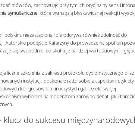
 zdań mówców, zachowując przy tym ich oryginalny sens i intona
nia symultaniczne
, które wymagają błyskawicznej reakcji i wysok
ak i polskim, niezastąpioną rolę odgrywa również zdolność do
sji. Autorskie podejście Katarzyny do prowadzenia spotkań pozw
 czuje się swobodnie, co skutkuje bardziej wartościowymi i głęb
oje liczne szkolenia z zakresu protokołu dyplomatycznego oraz
owanych instytucji, doskonale radzi sobie z aspektami etykiety 
odowych kongresów lub uroczystych gal. Dzięki swojej
oskonałym wyborem na moderatora zarówno debat, jak i bardzie
znych.
– klucz do sukcesu międzynarodowyc