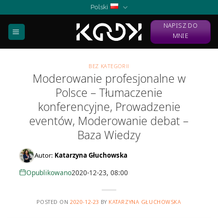
Skip
Polski
to
NAPISZ DO
content
MNIE
BEZ KATEGORII
Moderowanie profesjonalne w
Polsce – Tłumaczenie
konferencyjne, Prowadzenie
eventów, Moderowanie debat –
Baza Wiedzy
Autor:
Katarzyna Głuchowska
Opublikowano
2020-12-23, 08:00
POSTED ON
2020-12-23
BY
KATARZYNA GŁUCHOWSKA