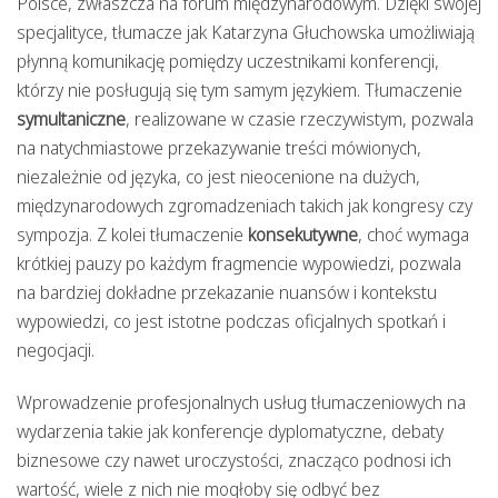
Polsce, zwłaszcza na forum międzynarodowym. Dzięki swojej
specjalityce, tłumacze jak Katarzyna Głuchowska umożliwiają
płynną komunikację pomiędzy uczestnikami konferencji,
którzy nie posługują się tym samym językiem. Tłumaczenie
symultaniczne
, realizowane w czasie rzeczywistym, pozwala
na natychmiastowe przekazywanie treści mówionych,
niezależnie od języka, co jest nieocenione na dużych,
międzynarodowych zgromadzeniach takich jak kongresy czy
sympozja. Z kolei tłumaczenie
konsekutywne
, choć wymaga
krótkiej pauzy po każdym fragmencie wypowiedzi, pozwala
na bardziej dokładne przekazanie nuansów i kontekstu
wypowiedzi, co jest istotne podczas oficjalnych spotkań i
negocjacji.
Wprowadzenie profesjonalnych usług tłumaczeniowych na
wydarzenia takie jak konferencje dyplomatyczne, debaty
biznesowe czy nawet uroczystości, znacząco podnosi ich
wartość, wiele z nich nie mogłoby się odbyć bez