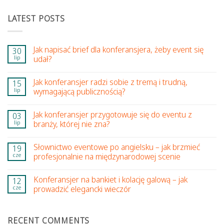
LATEST POSTS
Jak napisać brief dla konferansjera, żeby event się
30
lip
udał?
Jak konferansjer radzi sobie z tremą i trudną,
15
lip
wymagającą publicznością?
Jak konferansjer przygotowuje się do eventu z
03
lip
branży, której nie zna?
Słownictwo eventowe po angielsku – jak brzmieć
19
cze
profesjonalnie na międzynarodowej scenie
Konferansjer na bankiet i kolację galową – jak
12
cze
prowadzić elegancki wieczór
RECENT COMMENTS