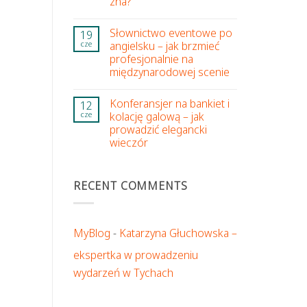
zna?
Słownictwo eventowe po
19
angielsku – jak brzmieć
cze
profesjonalnie na
międzynarodowej scenie
Konferansjer na bankiet i
12
kolację galową – jak
cze
prowadzić elegancki
wieczór
RECENT COMMENTS
MyBlog
-
Katarzyna Głuchowska –
ekspertka w prowadzeniu
wydarzeń w Tychach