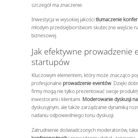
szczegół ma znaczenie.
Inwestycja w wysokiej jakości
tłumaczenie konfer
młodym przedsiębiorstwom skuteczne wejście na
biznesowej.
Jak efektywne prowadzenie e
startupów
Kluczowym elementem, który może znacząco pop
profesjonalne
prowadzenie eventów
. Dzięki do
firmy mogą nie tylko prezentować swoje produkty 
inwestorami i klientami.
Moderowanie dyskusji na
dyskusyjnym, ale także zarządzanie dynamiką ro
nadaniu odpowiedniego tonu dyskusji.
Zatrudnienie doświadczonych moderatorów, takich
konferencyjnych
i prowadzeniu debat, zapewnia,