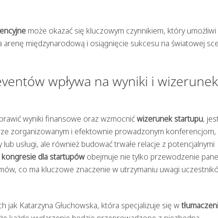
encyjne
może okazać się kluczowym czynnikiem, który umożliwi
 arenę międzynarodową i osiągnięcie sukcesu na światowej sc
ventów wpływa na wyniki i wizerunek
rawić wyniki finansowe oraz wzmocnić
wizerunek startupu
, jes
brze zorganizowanym i efektownie prowadzonym konferencjom,
lub usługi, ale również budować trwałe relacje z potencjalnymi
 kongresie dla startupów
obejmuje nie tylko przewodzenie pan
zmów, co ma kluczowe znaczenie w utrzymaniu uwagi uczestnikó
 jak Katarzyna Głuchowska, która specjalizuje się w
tłumaczen
 że każde wydarzenie będzie przeprowadzone z niezbędną