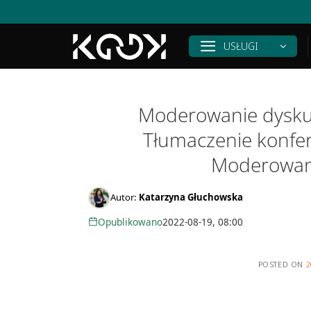
Skip
to
content
USŁUGI
Moderowanie dyskus
Tłumaczenie konfer
Moderowani
Autor:
Katarzyna Głuchowska
Opublikowano
2022-08-19, 08:00
POSTED ON
2