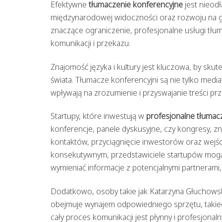
Efektywne
tłumaczenie konferencyjne
jest nieod
międzynarodowej widoczności oraz rozwoju na gl
znaczące ograniczenie, profesjonalne usługi tłum
komunikacji i przekazu.
Znajomość języka i kultury jest kluczowa, by sku
świata. Tłumacze konferencyjni są nie tylko medi
wpływają na zrozumienie i przyswajanie treści p
Startupy, które inwestują w
profesjonalne tłumac
konferencje, panele dyskusyjne, czy kongresy, 
kontaktów, przyciągnięcie inwestorów oraz wejśc
konsekutywnym, przedstawiciele startupów mogą 
wymieniać informacje z potencjalnymi partnerami,
Dodatkowo, osoby takie jak Katarzyna Głuchows
obejmuje wynajem odpowiedniego sprzętu, takieg
cały proces komunikacji jest płynny i profesjona