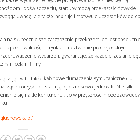
jętnościom i doświadczeniu, startupy mogą przekształcić zwykłe
rzyciąga uwagę, ale także inspiruje i motywuje uczestników do da
 na skuteczniejsze zarządzanie przekazem, co jest absolutni
 o rozpoznawalność na rynku. Umożliwienie profesjonalnym
rzeprowadzenie wydarzeń, gwarantuje, że każde przesłanie bę
znymi celami firmy.
włączając w to także
kabinowe tłumaczenia symultaniczne
dla
czące korzyści dla startującej biznesowo jednostki. Nie tylko
óżnienie się na tle konkurencji, co w przyszłości może zaowoco
nku.
agluchowska.pl/