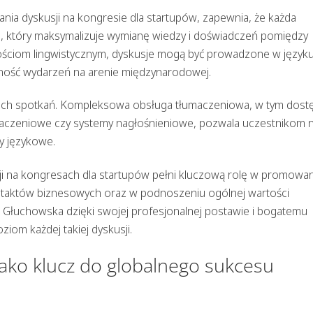
ia dyskusji na kongresie dla startupów
, zapewnia, że każda
, który maksymalizuje wymianę wiedzy i doświadczeń pomiędzy
tnościom lingwistycznym, dyskusje mogą być prowadzone w język
ępność wydarzeń na arenie międzynarodowej.
akich spotkań. Kompleksowa obsługa tłumaczeniowa, w tym dost
łumaczeniowe czy systemy nagłośnieniowe, pozwala uczestnikom 
ry językowe.
i na kongresach dla startupów
pełni kluczową rolę w promowan
ontaktów biznesowych oraz w podnoszeniu ogólnej wartości
a Głuchowska dzięki swojej profesjonalnej postawie i bogatemu
iom każdej takiej dyskusji.
ako klucz do globalnego sukcesu