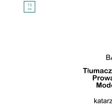
19
sie