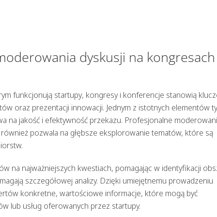
moderowania dyskusji na kongresach 
rym funkcjonują
startupy
, kongresy i konferencje stanowią kluc
tów oraz prezentacji innowacji. Jednym z istotnych elementów t
wa na jakość i efektywność przekazu. Profesjonalne
moderowan
le również pozwala na głębsze eksplorowanie tematów, które są
iorstw.
w na najważniejszych kwestiach, pomagając w identyfikacji ob
magają szczegółowej analizy. Dzięki umiejętnemu prowadzeniu
rtów konkretne, wartościowe informacje, które mogą być
 lub usług oferowanych przez startupy.