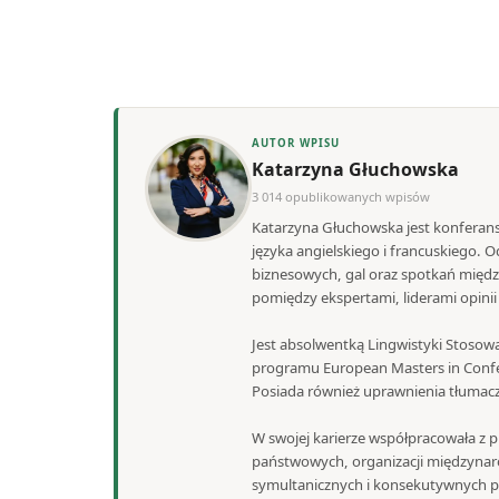
AUTOR WPISU
Katarzyna Głuchowska
3 014 opublikowanych wpisów
Katarzyna Głuchowska jest konferans
języka angielskiego i francuskiego.
biznesowych, gal oraz spotkań międ
pomiędzy ekspertami, liderami opini
Jest absolwentką Lingwistyki Stosowa
programu European Masters in Confe
Posiada również uprawnienia tłumacza
W swojej karierze współpracowała z pr
państwowych, organizacji międzynaro
symultanicznych i konsekutywnych po