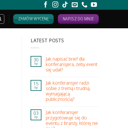
ZAMÓW WYCENĘ
NAPISZ DO MNIE
LATEST POSTS
Jak napisać brief dla
30
konferansjera, żeby event
lip
się udał?
Jak konferansjer radzi
15
sobie z tremą i trudną,
lip
wymagającą
publicznością?
Jak konferansjer
03
przygotowuje się do
lip
eventu z branży, której nie