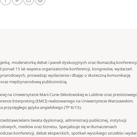
jerką, moderatorką debat i paneli dyskusyjnych oraz tłumaczką konferency
 Od ponad 15 lat wspiera organizatorów konferencji, kongresów, wydarzeń
zynarodowych, prowadząc wydarzenia i dbając o skuteczną komunikację
i oraz międzynarodową publicznością.
nej na Uniwersytecie Marii Curie-Skłodowskiej w Lublinie oraz prestiżoweg
rence Interpreting (EMCI) realizowanego na Uniwersytecie Warszawskim.
 przysięgłego języka angielskiego (TP 8/15).
zedstawicielami świata dyplomacji, administracji publicznej, instytucji
dowych, mediów oraz biznesu. Specjalizuje się w tłumaczeniach
dczas konferencji, debat eksperckich, spotkań wysokiego szczebla i wyda