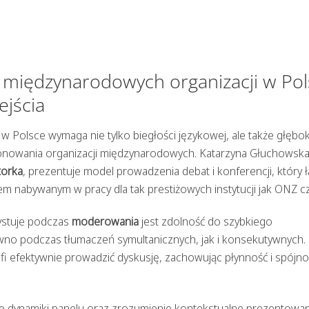
międzynarodowych organizacji w Pol
ejścia
 Polsce wymaga nie tylko biegłości językowej, ale także głębo
cjonowania organizacji międzynarodowych. Katarzyna Głuchowska
orka
, prezentuje model prowadzenia debat i konferencji, który 
 nabywanym w pracy dla tak prestiżowych instytucji jak ONZ cz
ystuje podczas
moderowania
jest zdolność do szybkiego
ówno podczas tłumaczeń symultanicznych, jak i konsekutywnych. 
 efektywnie prowadzić dyskusję, zachowując płynność i spójno
się dynamiki panelu oraz zrozumienie kontekstualne prezentowa