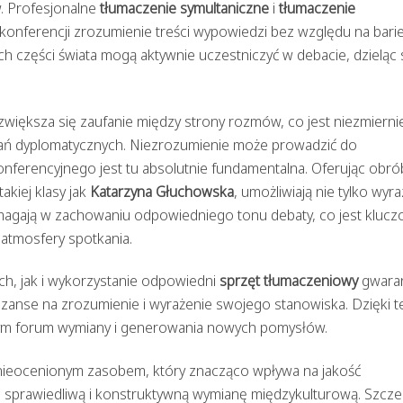
. Profesjonalne
tłumaczenie symultaniczne
i
tłumaczenie
onferencji zrozumienie treści wypowiedzi bez względu na bari
ch części świata mogą aktywnie uczestniczyć w debacie, dzieląc 
zwiększa się zaufanie między strony rozmów, co jest niezmierni
kań dyplomatycznych. Niezrozumienie może prowadzić do
onferencyjnego jest tu absolutnie fundamentalna. Oferując obró
akiej klasy jak
Katarzyna Głuchowska
, umożliwiają nie tylko wyraz
omagają w zachowaniu odpowiedniego tonu debaty, co jest kluc
atmosfery spotkania.
ch, jak i wykorzystanie odpowiedni
sprzęt tłumaczeniowy
gwaran
szanse na zrozumienie i wyrażenie swojego stanowiska. Dzięki 
nym forum wymiany i generowania nowych pomysłów.
nieocenionym zasobem, który znacząco wpływa na jakość
 sprawiedliwą i konstruktywną wymianę międzykulturową. Szcze