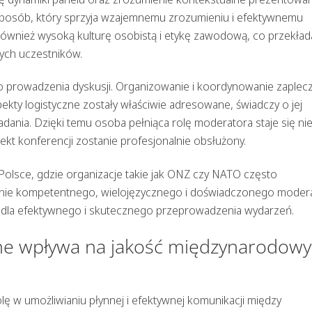
sposób, który sprzyja wzajemnemu zrozumieniu i efektywnemu
ównież wysoką kulturę osobistą i etykę zawodową, co przekład
ych uczestników.
o do prowadzenia dyskusji. Organizowanie i koordynowanie zaplec
ekty logistyczne zostały właściwie adresowane, świadczy o jej
ania. Dzięki temu osoba pełniąca rolę moderatora staje się nie
kt konferencji zostanie profesjonalnie obsłużony.
lsce, gdzie organizacje takie jak ONZ czy NATO często
danie kompetentnego, wielojęzycznego i doświadczonego moder
e dla efektywnego i skutecznego przeprowadzenia wydarzeń.
jne wpływa na jakość międzynarodow
 w umożliwianiu płynnej i efektywnej komunikacji między