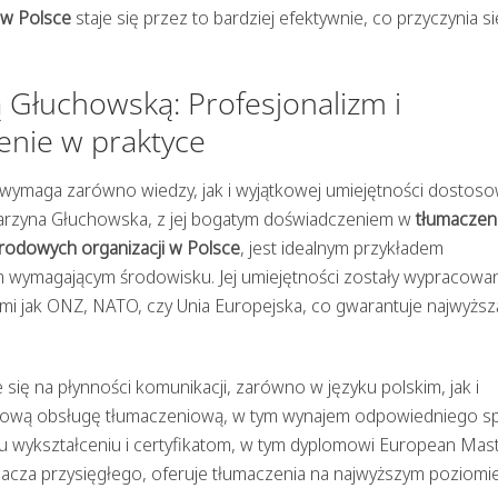
 w Polsce
staje się przez to bardziej efektywnie, co przyczynia s
 Głuchowską: Profesjonalizm i
nie w praktyce
ymaga zarówno wiedzy, jak i wyjątkowej umiejętności dostoso
Katarzyna Głuchowska, z jej bogatym doświadczeniem w
tłumaczen
rodowych organizacji w Polsce
, jest idealnym przykładem
ym wymagającym środowisku. Jej umiejętności zostały wypracowan
jami jak ONZ, NATO, czy Unia Europejska, co gwarantuje najwyższ
się na płynności komunikacji, zarówno w języku polskim, jak i
eksową obsługę tłumaczeniową, w tym wynajem odpowiedniego s
mu wykształceniu i certyfikatom, w tym dyplomowi European Mast
acza przysięgłego, oferuje tłumaczenia na najwyższym poziomi