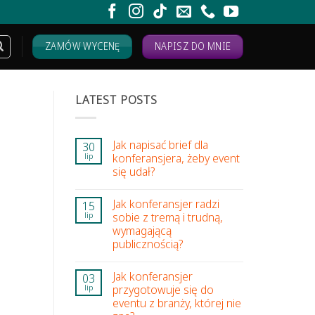
ZAMÓW WYCENĘ
NAPISZ DO MNIE
LATEST POSTS
Jak napisać brief dla
30
konferansjera, żeby event
lip
się udał?
Jak konferansjer radzi
15
sobie z tremą i trudną,
lip
wymagającą
publicznością?
Jak konferansjer
03
przygotowuje się do
lip
eventu z branży, której nie