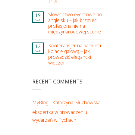
zna?
Słownictwo eventowe po
19
angielsku – jak brzmieć
cze
profesjonalnie na
międzynarodowej scenie
Konferansjer na bankiet i
12
kolację galową – jak
cze
prowadzić elegancki
wieczór
RECENT COMMENTS
MyBlog
-
Katarzyna Głuchowska –
ekspertka w prowadzeniu
wydarzeń w Tychach