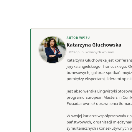
AUTOR WPISU
Katarzyna Głuchowska
3 020 opublikowanych wpisów
Katarzyna Głuchowska jest konferans
języka angielskiego i francuskiego.
biznesowych, gal oraz spotkań międ
pomiędzy ekspertami, liderami opini
Jest absolwentką Lingwistyki Stosowa
programu European Masters in Confe
Posiada również uprawnienia tłumacza
W swojej karierze współpracowała z pr
państwowych, organizacji międzynaro
symultanicznych i konsekutywnych po