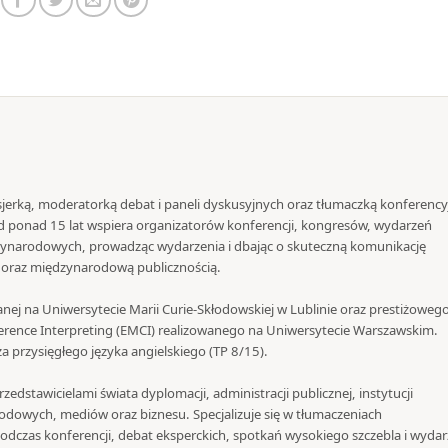
jerką, moderatorką debat i paneli dyskusyjnych oraz tłumaczką konferency
 Od ponad 15 lat wspiera organizatorów konferencji, kongresów, wydarzeń
zynarodowych, prowadząc wydarzenia i dbając o skuteczną komunikację
i oraz międzynarodową publicznością.
nej na Uniwersytecie Marii Curie-Skłodowskiej w Lublinie oraz prestiżoweg
rence Interpreting (EMCI) realizowanego na Uniwersytecie Warszawskim.
 przysięgłego języka angielskiego (TP 8/15).
zedstawicielami świata dyplomacji, administracji publicznej, instytucji
dowych, mediów oraz biznesu. Specjalizuje się w tłumaczeniach
dczas konferencji, debat eksperckich, spotkań wysokiego szczebla i wyda