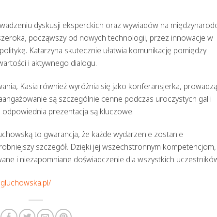
owadzeniu dyskusji eksperckich oraz wywiadów na międzynaro
 szeroka, począwszy od nowych technologii, przez innowacje w
opolitykę. Katarzyna skutecznie ułatwia komunikację pomiędzy
wartości i aktywnego dialogu.
nia, Kasia również wyróżnia się jako konferansjerka, prowadz
i zaangażowanie są szczególnie cenne podczas uroczystych gal i
 i odpowiednia prezentacja są kluczowe.
uchowską to gwarancja, że każde wydarzenie zostanie
robniejszy szczegół. Dzięki jej wszechstronnym kompetencjom,
ane i niezapomniane doświadczenie dla wszystkich uczestników
agluchowska.pl/