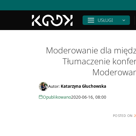
Skip
to
content
USŁUGI
Moderowanie dla między
Tłumaczenie konfer
Moderowani
Autor:
Katarzyna Głuchowska
Opublikowano
2020-06-16, 08:00
POSTED ON
2