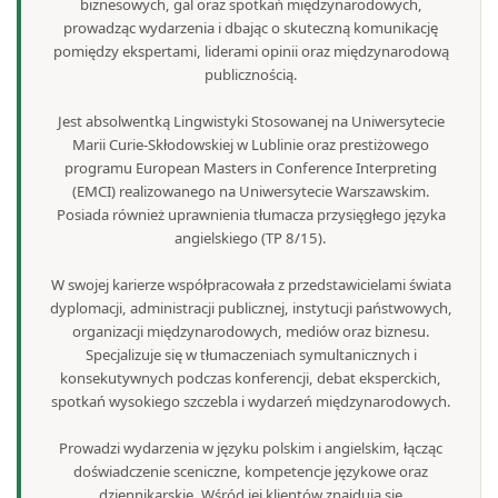
biznesowych, gal oraz spotkań międzynarodowych,
prowadząc wydarzenia i dbając o skuteczną komunikację
pomiędzy ekspertami, liderami opinii oraz międzynarodową
publicznością.
Jest absolwentką Lingwistyki Stosowanej na Uniwersytecie
Marii Curie-Skłodowskiej w Lublinie oraz prestiżowego
programu European Masters in Conference Interpreting
(EMCI) realizowanego na Uniwersytecie Warszawskim.
Posiada również uprawnienia tłumacza przysięgłego języka
angielskiego (TP 8/15).
W swojej karierze współpracowała z przedstawicielami świata
dyplomacji, administracji publicznej, instytucji państwowych,
organizacji międzynarodowych, mediów oraz biznesu.
Specjalizuje się w tłumaczeniach symultanicznych i
konsekutywnych podczas konferencji, debat eksperckich,
spotkań wysokiego szczebla i wydarzeń międzynarodowych.
Prowadzi wydarzenia w języku polskim i angielskim, łącząc
doświadczenie sceniczne, kompetencje językowe oraz
dziennikarskie. Wśród jej klientów znajdują się