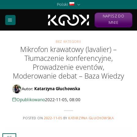
Skip
Polski
to
NAPISZ DO
content
MNIE
BEZ KATEGORII
Mikrofon krawatowy (lavalier) –
Tłumaczenie konferencyjne,
Prowadzenie eventów,
Moderowanie debat – Baza Wiedzy
Autor:
Katarzyna Głuchowska
Opublikowano
2022-11-05, 08:00
POSTED ON
2022-11-05
BY
KATARZYNA GŁUCHOWSKA