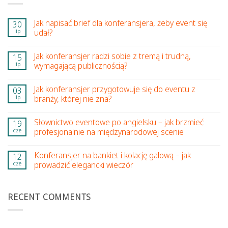
Jak napisać brief dla konferansjera, żeby event się
30
lip
udał?
Jak konferansjer radzi sobie z tremą i trudną,
15
lip
wymagającą publicznością?
Jak konferansjer przygotowuje się do eventu z
03
lip
branży, której nie zna?
Słownictwo eventowe po angielsku – jak brzmieć
19
cze
profesjonalnie na międzynarodowej scenie
Konferansjer na bankiet i kolację galową – jak
12
cze
prowadzić elegancki wieczór
RECENT COMMENTS