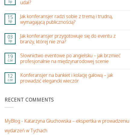
lip
udał?
Jak konferansjer radzi sobie z tremą i trudną,
15
lip
wymagającą publicznością?
Jak konferansjer przygotowuje się do eventu z
03
lip
branży, której nie zna?
Słownictwo eventowe po angielsku – jak brzmieć
19
cze
profesjonalnie na międzynarodowej scenie
Konferansjer na bankiet i kolację galową – jak
12
cze
prowadzić elegancki wieczór
RECENT COMMENTS
MyBlog
-
Katarzyna Głuchowska – ekspertka w prowadzeniu
wydarzeń w Tychach