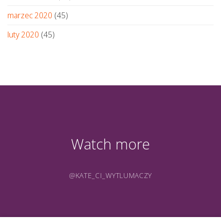
marzec 2020
(45)
luty 2020
(45)
Watch more
@KATE_CI_WYTLUMACZY