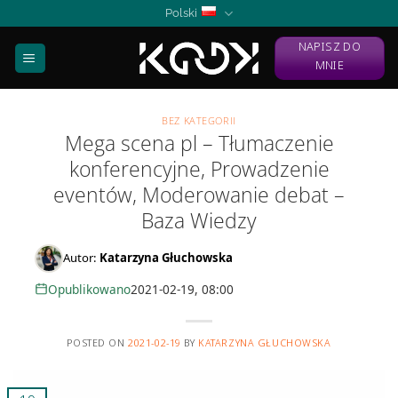
Skip
Polski
to
NAPISZ DO
content
MNIE
BEZ KATEGORII
Mega scena pl – Tłumaczenie
konferencyjne, Prowadzenie
eventów, Moderowanie debat –
Baza Wiedzy
Autor:
Katarzyna Głuchowska
Opublikowano
2021-02-19, 08:00
POSTED ON
2021-02-19
BY
KATARZYNA GŁUCHOWSKA