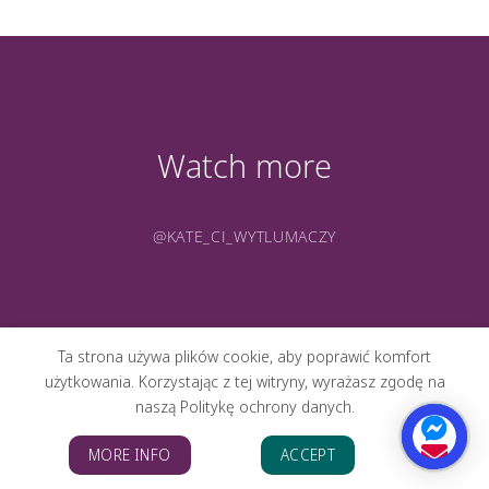
Watch more
@KATE_CI_WYTLUMACZY
Ta strona używa plików cookie, aby poprawić komfort
użytkowania. Korzystając z tej witryny, wyrażasz zgodę na
naszą Politykę ochrony danych.
O MNIE
PORTFOLIO
GALERIA
KONTAKT
BLOG
MORE INFO
ACCEPT
Copyright 2026 ©