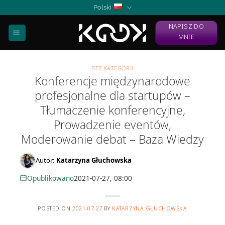
Skip
Polski
to
NAPISZ DO
content
MNIE
BEZ KATEGORII
Konferencje międzynarodowe
profesjonalne dla startupów –
Tłumaczenie konferencyjne,
Prowadzenie eventów,
Moderowanie debat – Baza Wiedzy
Autor:
Katarzyna Głuchowska
Opublikowano
2021-07-27, 08:00
POSTED ON
2021-07-27
BY
KATARZYNA GŁUCHOWSKA