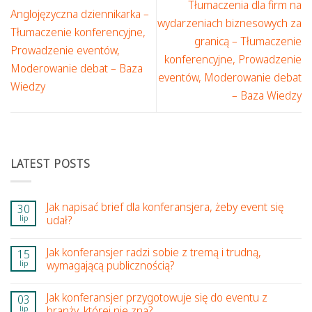
Tłumaczenia dla firm na
Anglojęzyczna dziennikarka –
wydarzeniach biznesowych za
Tłumaczenie konferencyjne,
granicą – Tłumaczenie
Prowadzenie eventów,
konferencyjne, Prowadzenie
Moderowanie debat – Baza
eventów, Moderowanie debat
Wiedzy
– Baza Wiedzy
LATEST POSTS
Jak napisać brief dla konferansjera, żeby event się
30
lip
udał?
Jak konferansjer radzi sobie z tremą i trudną,
15
lip
wymagającą publicznością?
Jak konferansjer przygotowuje się do eventu z
03
lip
branży, której nie zna?