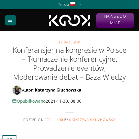
Skip
Polski
to
NAPISZ DO
content
MNIE
BEZ KATEGORII
Konferansjer na kongresie w Polsce
– Tłumaczenie konferencyjne,
Prowadzenie eventów,
Moderowanie debat – Baza Wiedzy
Autor:
Katarzyna Głuchowska
Opublikowano
2021-11-30, 08:00
POSTED ON
2021-11-30
BY
KATARZYNA GŁUCHOWSKA