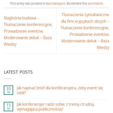
This entry was posted in
Bez kategorii
. Bookmark the
permalink
.
Tłumaczenia symultaniczne
Nagłośnia budowa –
dla firm w językach obcych –
Tłumaczenie konferencyjne,
Tłumaczenie konferencyjne,
Prowadzenie eventów,
Prowadzenie eventów,
Moderowanie debat – Baza
Moderowanie debat – Baza
Wiedzy
Wiedzy
LATEST POSTS
Jak napisać brief dla konferansjera, żeby event się
30
lip
udał?
Jak konferansjer radzi sobie z tremą i trudną,
15
lip
wymagającą publicznością?