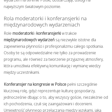
wydarzeń na terenie Polski, dostarczając usługi na
najwyższym światowym poziomie.
Rola moderatorki i konferansjerki na
międzynarodowych wydarzeniach
Role
moderatorki
i
konferansjerki
w trakcie
międzynarodowych wydarzeń
są niezwykle istotne dla
zapewnienia płynności i profesjonalizmu całego spotkania.
Osoby te są odpowiedzialne nie tylko za prowadzenie
programu, ale również za tworzenie przyjaznej atmosfery,
która umożliwia efektywną komunikację i wymianę wiedzy
między uczestnikami.
Konferansjer na kongresie w Polsce
pełni szczególnie
kluczową rolę, gdyż reprezentuje kulturę gospodarzy,
jednocześnie dbając o to, aby wszyscy goście, niezależnie od
ich pochodzenia, czuli się zaangażowani i docenieni.
Umiejętność płynnego przełączania między językami, jaką