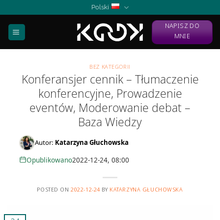
Skip
Polski
to
NAPISZ DO
content
MNIE
BEZ KATEGORII
Konferansjer cennik – Tłumaczenie
konferencyjne, Prowadzenie
eventów, Moderowanie debat –
Baza Wiedzy
Autor:
Katarzyna Głuchowska
Opublikowano
2022-12-24, 08:00
POSTED ON
2022-12-24
BY
KATARZYNA GŁUCHOWSKA