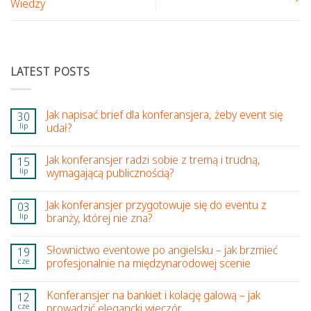
Wiedzy
LATEST POSTS
Jak napisać brief dla konferansjera, żeby event się
30
lip
udał?
Jak konferansjer radzi sobie z tremą i trudną,
15
lip
wymagającą publicznością?
Jak konferansjer przygotowuje się do eventu z
03
lip
branży, której nie zna?
Słownictwo eventowe po angielsku – jak brzmieć
19
cze
profesjonalnie na międzynarodowej scenie
Konferansjer na bankiet i kolację galową – jak
12
cze
prowadzić elegancki wieczór