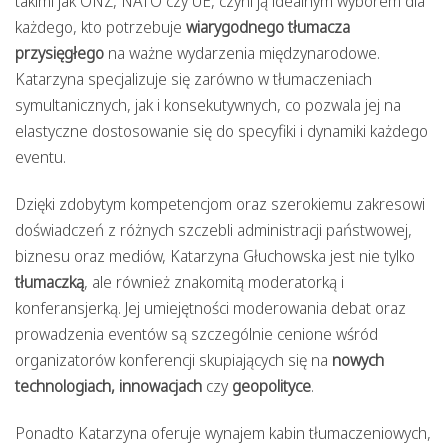
takimi jak ONZ, NATO czy UE, czyni ją idealnym wyborem dla
każdego, kto potrzebuje
wiarygodnego tłumacza
przysięgłego
na ważne wydarzenia międzynarodowe.
Katarzyna specjalizuje się zarówno w tłumaczeniach
symultanicznych, jak i konsekutywnych, co pozwala jej na
elastyczne dostosowanie się do specyfiki i dynamiki każdego
eventu.
Dzięki zdobytym kompetencjom oraz szerokiemu zakresowi
doświadczeń z różnych szczebli administracji państwowej,
biznesu oraz mediów, Katarzyna Głuchowska jest nie tylko
tłumaczką
, ale również znakomitą moderatorką i
konferansjerką. Jej umiejętności moderowania debat oraz
prowadzenia eventów są szczególnie cenione wśród
organizatorów konferencji skupiających się na
nowych
technologiach, innowacjach
czy
geopolityce
.
Ponadto Katarzyna oferuje wynajem kabin tłumaczeniowych,