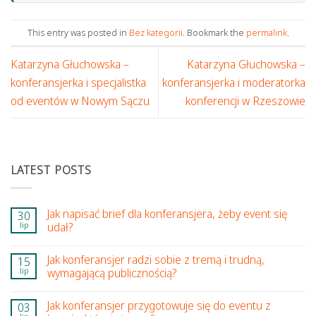
This entry was posted in
Bez kategorii
. Bookmark the
permalink
.
Katarzyna Głuchowska –
Katarzyna Głuchowska –
konferansjerka i specjalistka
konferansjerka i moderatorka
od eventów w Nowym Sączu
konferencji w Rzeszowie
LATEST POSTS
Jak napisać brief dla konferansjera, żeby event się
30
lip
udał?
Jak konferansjer radzi sobie z tremą i trudną,
15
lip
wymagającą publicznością?
Jak konferansjer przygotowuje się do eventu z
03