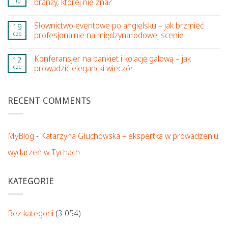
lip
branży, której nie zna?
Słownictwo eventowe po angielsku – jak brzmieć
19
cze
profesjonalnie na międzynarodowej scenie
Konferansjer na bankiet i kolację galową – jak
12
cze
prowadzić elegancki wieczór
RECENT COMMENTS
MyBlog
-
Katarzyna Głuchowska – ekspertka w prowadzeniu
wydarzeń w Tychach
KATEGORIE
Bez kategorii
(3 054)