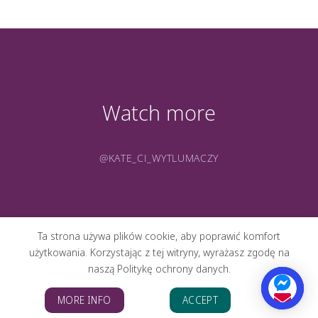
Watch more
@KATE_CI_WYTLUMACZY
Ta strona używa plików cookie, aby poprawić komfort
użytkowania. Korzystając z tej witryny, wyrażasz zgodę na
naszą Politykę ochrony danych.
O MNIE
PORTFOLIO
GALERIA
KONTAKT
BLOG
MORE INFO
ACCEPT
Copyright 2026 ©