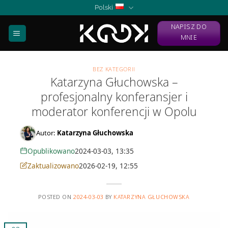
Skip
Polski
to
NAPISZ DO
content
MNIE
BEZ KATEGORII
Katarzyna Głuchowska –
profesjonalny konferansjer i
moderator konferencji w Opolu
Autor:
Katarzyna Głuchowska
Opublikowano
2024-03-03, 13:35
Zaktualizowano
2026-02-19, 12:55
POSTED ON
2024-03-03
BY
KATARZYNA GŁUCHOWSKA