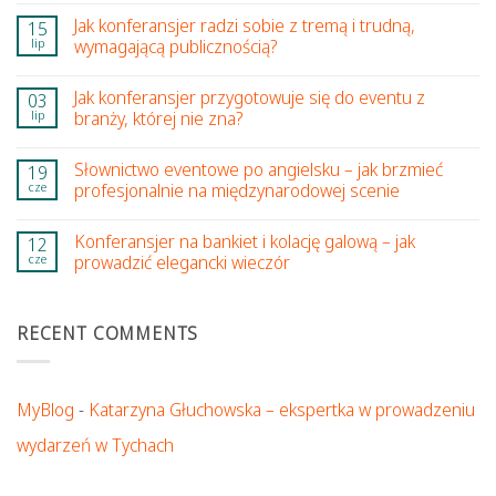
Jak konferansjer radzi sobie z tremą i trudną,
15
lip
wymagającą publicznością?
Jak konferansjer przygotowuje się do eventu z
03
lip
branży, której nie zna?
Słownictwo eventowe po angielsku – jak brzmieć
19
cze
profesjonalnie na międzynarodowej scenie
Konferansjer na bankiet i kolację galową – jak
12
cze
prowadzić elegancki wieczór
RECENT COMMENTS
MyBlog
-
Katarzyna Głuchowska – ekspertka w prowadzeniu
wydarzeń w Tychach