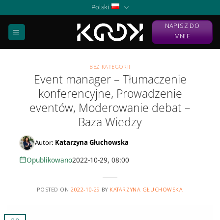
Skip
Polski
to
NAPISZ DO
content
MNIE
BEZ KATEGORII
Event manager – Tłumaczenie
konferencyjne, Prowadzenie
eventów, Moderowanie debat –
Baza Wiedzy
Autor:
Katarzyna Głuchowska
Opublikowano
2022-10-29, 08:00
POSTED ON
2022-10-29
BY
KATARZYNA GŁUCHOWSKA